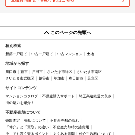
直接お問合せ・web予約はこちら
このページの先頭へ
種別検索
新築一戸建て
中古一戸建て
中古マンション
土地
地域から探す
川口市
蕨市
戸田市
さいたま市緑区
さいたま市南区
さいたま市岩槻区
越谷市
草加市
春日部市
足立区
サイトコンテンツ
マンションカタログ
不動産購入サポート
埼玉高速鉄道の良さ
街の魅力を紹介！
不動産売却について
売却査定
売却について
不動産売却の流れ
「仲介」と「買取」の違い
不動産売却時の諸費用
少しでも高く売るポイント
よくある質問
仲介手数料について