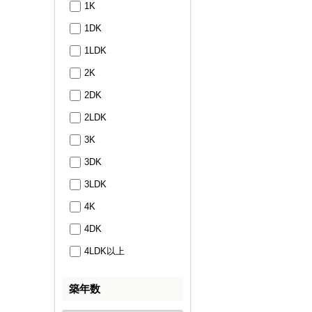
1K
1DK
1LDK
2K
2DK
2LDK
3K
3DK
3LDK
4K
4DK
4LDK以上
築年数