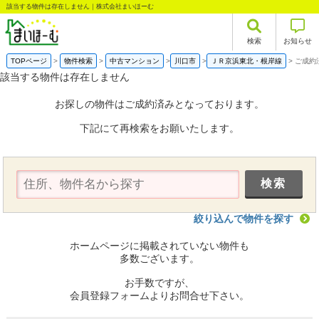
該当する物件は存在しません｜株式会社まいほーむ
検索
お知らせ
TOPページ
物件検索
中古マンション
川口市
ＪＲ京浜東北・根岸線
ご成約
該当する物件は存在しません
お探しの物件はご成約済みとなっております。
下記にて再検索をお願いたします。
絞り込んで物件を探す
ホームページに掲載されていない物件も
多数ございます。
お手数ですが、
会員登録フォームよりお問合せ下さい。