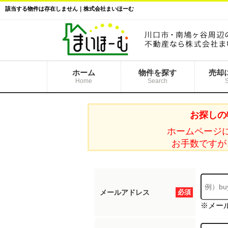
該当する物件は存在しません｜株式会社まいほーむ
ホーム
物件を探す
売却
Home
Search
お探しの
ホームページ
お手数ですが
メールアドレス
必須
※メー