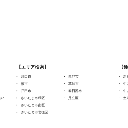
【エリア検索】
【種
川口市
越谷市
新
蕨市
草加市
中
戸田市
春日部市
中
違い
さいたま市緑区
足立区
土
さいたま市南区
さいたま市岩槻区
は