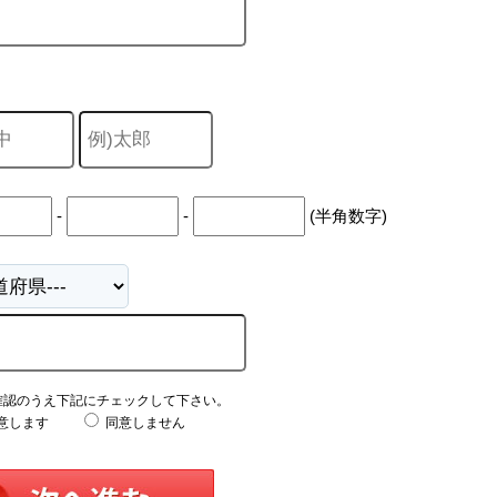
-
-
(半角数字)
確認のうえ下記にチェックして下さい。
意します
同意しません