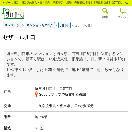
セザール川口｜川口駅の購入・売り物件、売却査定・相場・売却価格情報｜埼玉県川口市川口5丁目のマンション情報｜まいほーむ
検索
お知らせ
TOPページ
マンションカタログ
川口市
セザール川口
セザール川口
埼玉県川口市のマンションは埼玉県川口市川口5丁目に位置するマン
ションで、最寄り駅はＪＲ京浜東北・根岸線「川口」駅より徒歩10分
です。
1987年8月に竣工したRC造の建物で、地上4階建て、総戸数からなり
ます。
埼玉県川口市川口
5丁目
住所
Googleマップで所在地を確認
交通
ＪＲ京浜東北・根岸線
川口
/徒歩10分
階数
地上4階
構造
RC造