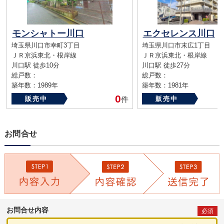
モンシャトー川口
エクセレンス川口
埼玉県川口市幸町3丁目
埼玉県川口市末広1丁目
ＪＲ京浜東北・根岸線
ＪＲ京浜東北・根岸線
川口駅 徒歩10分
川口駅 徒歩27分
総戸数：
総戸数：
築年数：1989年
築年数：1981年
0
販売中
件
販売中
お問合せ
お問合せ内容
必須