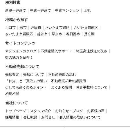
種別検索
新築一戸建て
中古一戸建て
中古マンション
土地
地域から探す
川口市
蕨市
戸田市
さいたま市緑区
さいたま市南区
さいたま市岩槻区
越谷市
草加市
春日部市
足立区
サイトコンテンツ
マンションカタログ
不動産購入サポート
埼玉高速鉄道の良さ
街の魅力を紹介！
不動産売却について
売却査定
売却について
不動産売却の流れ
「仲介」と「買取」の違い
不動産売却時の諸費用
少しでも高く売るポイント
よくある質問
仲介手数料について
相続相談
当社について
トップページ
スタッフ紹介
お知らせ・ブログ
お客様の声
採用情報
会社概要
お問合せ
個人情報の取扱いについて