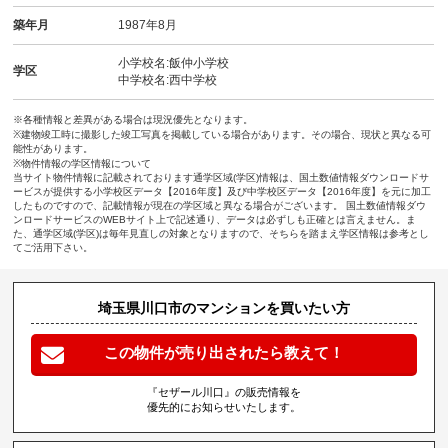
築年月
1987年8月
小学校名:飯仲小学校
学区
中学校名:西中学校
※各種情報と差異がある場合は現況優先となります。
※建物竣工時に撮影した竣工写真を掲載している場合があります。その場合、現状と異なる可
能性があります。
※物件情報の学区情報について
当サイト物件情報に記載されております通学区域(学区)情報は、国土数値情報ダウンロードサ
ービスが提供する小学校区データ【2016年度】及び中学校区データ【2016年度】を元に加工
したものですので、記載情報が現在の学区域と異なる場合がございます。 国土数値情報ダウ
ンロードサービスのWEBサイト上で記述通り、データは必ずしも正確とは言えません。ま
た、通学区域(学区)は毎年見直しの対象となりますので、そちらを踏まえ学区情報は参考とし
てご活用下さい。
埼玉県川口市のマンションを買いたい方
この物件が売り出されたら教えて！
『セザール川口』の販売情報を
優先的にお知らせいたします。