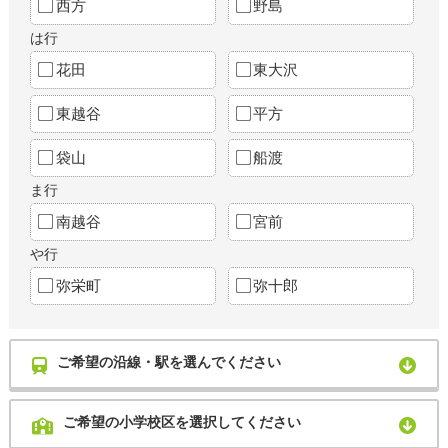
西方
野島
は行
花田
東大沢
東越谷
平方
袋山
船渡
ま行
南越谷
宮前
や行
弥栄町
弥十郎
ご希望の沿線・駅を選んでください
ご希望の小学校区を選択してください