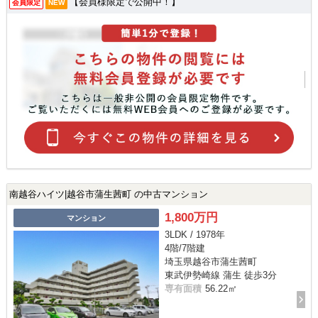
【会員様限定で公開中！】
会員限定
NEW
南越谷ハイツ|越谷市蒲生茜町 の中古マンション
1,800万円
マンション
3LDK / 1978年
4階/7階建
埼玉県越谷市蒲生茜町
東武伊勢崎線 蒲生 徒歩3分
専有面積
56.22㎡