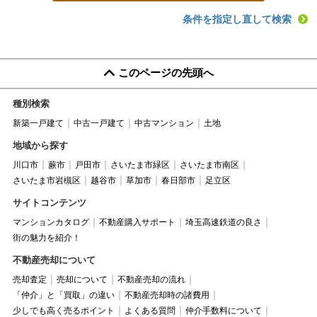
条件を指定し直して検索
このページの先頭へ
種別検索
新築一戸建て
中古一戸建て
中古マンション
土地
地域から探す
川口市
蕨市
戸田市
さいたま市緑区
さいたま市南区
さいたま市岩槻区
越谷市
草加市
春日部市
足立区
サイトコンテンツ
マンションカタログ
不動産購入サポート
埼玉高速鉄道の良さ
街の魅力を紹介！
不動産売却について
売却査定
売却について
不動産売却の流れ
「仲介」と「買取」の違い
不動産売却時の諸費用
少しでも高く売るポイント
よくある質問
仲介手数料について