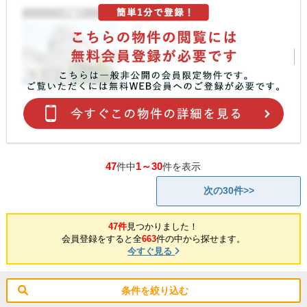
47
1～30
件中
件を表示
次の30件>>
47件
見つかりました！
会員登録をすると全
663
件の中から探せます。
今すぐ見る
条件を絞り込む