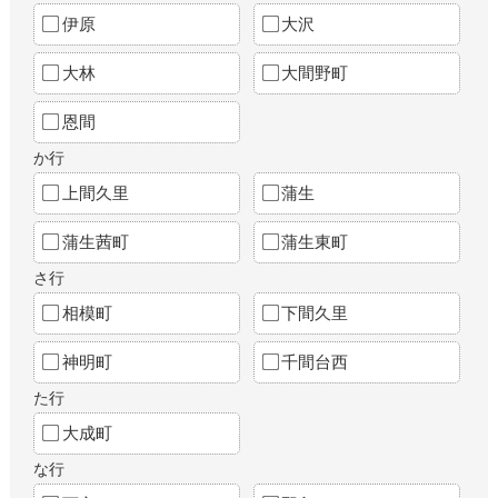
伊原
大沢
大林
大間野町
恩間
か行
上間久里
蒲生
蒲生茜町
蒲生東町
さ行
相模町
下間久里
神明町
千間台西
た行
大成町
な行