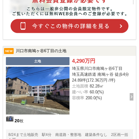
川口市南鳩ヶ谷6丁目の土地
NEW
4,290万円
土地
埼玉県川口市南鳩ヶ谷6丁目
埼玉高速鉄道 南鳩ヶ谷 徒歩4分
24.89坪(172.36万円 /坪)
土地面積
82.28㎡
建ぺい率
60.0(%)
容積率
200.0(%)
20
枚
8/24まで土地販売 駅4分 南道路・整形地 建築条件なし 2区画一括