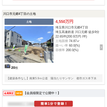
川口市元郷4丁目の土地
4,550万円
土地
埼玉県川口市元郷4丁目
埼玉高速鉄道 川口元郷 徒歩9分
22.65坪(200.9万円 /坪)
土地面積
74.87㎡
建ぺい率
60.0(%)
容積率
200.0(%)
20
枚
【建築条件なし】南東5.9ｍ公道 陽当たりサンサン 都市ガス本下水
【会員様限定で公開中！】
会員限定
NEW