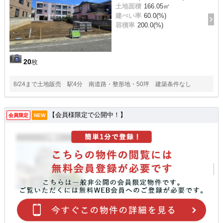
土地面積
166.05㎡
建ぺい率
60.0(%)
容積率
200.0(%)
20
枚
8/24まで土地販売 駅4分 南道路・整形地・50坪 建築条件なし
【会員様限定で公開中！】
会員限定
NEW