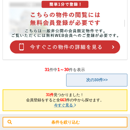
31
1～30
件中
件を表示
次の30件>>
31件
見つかりました！
会員登録をすると全
663
件の中から探せます。
今すぐ見る
条件を絞り込む