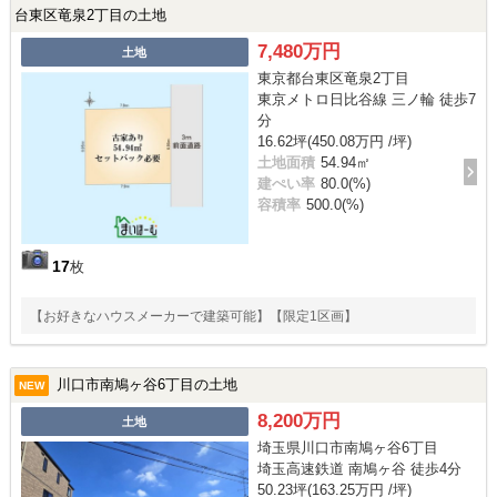
台東区竜泉2丁目の土地
7,480万円
土地
東京都台東区竜泉2丁目
東京メトロ日比谷線 三ノ輪 徒歩7
分
16.62坪(450.08万円 /坪)
土地面積
54.94㎡
建ぺい率
80.0(%)
容積率
500.0(%)
17
枚
【お好きなハウスメーカーで建築可能】【限定1区画】
川口市南鳩ヶ谷6丁目の土地
NEW
8,200万円
土地
埼玉県川口市南鳩ヶ谷6丁目
埼玉高速鉄道 南鳩ヶ谷 徒歩4分
50.23坪(163.25万円 /坪)