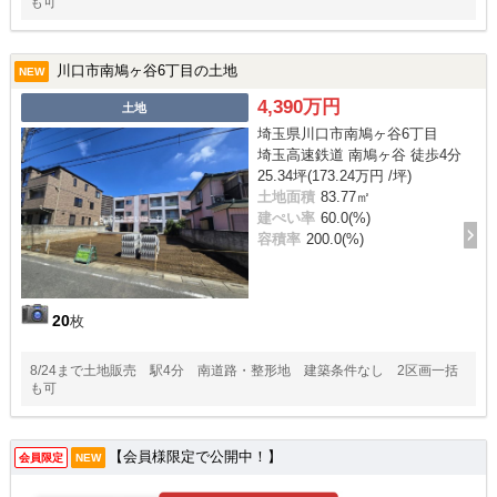
も可
川口市南鳩ヶ谷6丁目の土地
NEW
4,390万円
土地
埼玉県川口市南鳩ヶ谷6丁目
埼玉高速鉄道 南鳩ヶ谷 徒歩4分
25.34坪(173.24万円 /坪)
土地面積
83.77㎡
建ぺい率
60.0(%)
容積率
200.0(%)
20
枚
8/24まで土地販売 駅4分 南道路・整形地 建築条件なし 2区画一括
も可
【会員様限定で公開中！】
会員限定
NEW