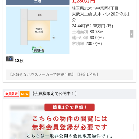
1,280万円
土地
埼玉県志木市中宗岡4丁目
東武東上線 志木 バス20分停歩1
分
24.44坪(52.38万円 /坪)
土地面積
80.78㎡
建ぺい率
60.0(%)
容積率
200.0(%)
13
枚
【お好きなハウスメーカーで建築可能】【限定1区画】
【会員様限定で公開中！】
会員限定
NEW