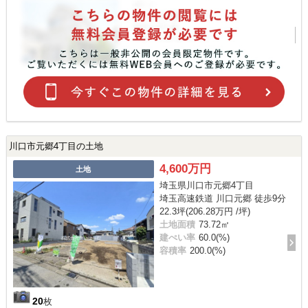
川口市元郷4丁目の土地
4,600万円
土地
埼玉県川口市元郷4丁目
埼玉高速鉄道 川口元郷 徒歩9分
22.3坪(206.28万円 /坪)
土地面積
73.72㎡
建ぺい率
60.0(%)
容積率
200.0(%)
20
枚