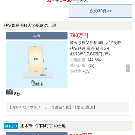
31
1～30
件中
件を表示
次の30件>>
秩父郡長瀞町大字長瀞 の土地
780万円
土地
埼玉県秩父郡長瀞町大字長瀞
秩父鉄道 長瀞 徒歩6分
43.73坪(17.84万円 /坪)
土地面積
144.55㎡
建ぺい率
-(%)
容積率
-(%)
8
枚
【お好きなハウスメーカーで建築可能】【限定1区画】
志木市中宗岡4丁目の土地
値下がり