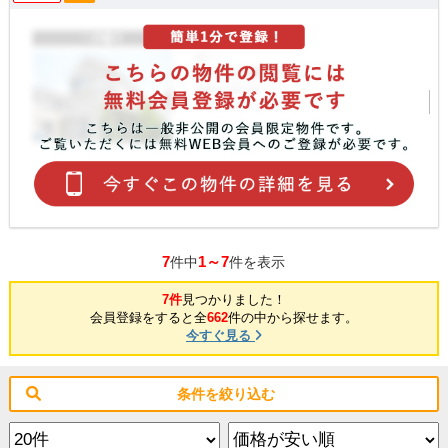
7
1～7
件中
件を表示
7件
見つかりました！
会員登録をすると全
662
件の中から探せます。
今すぐ見る
条件を絞り込む