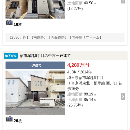
土地面積
40.56㎡
(12.27坪)
16
枚
【2580万円】【南道路】【両面道路】【内外装リフォーム】
蕨市塚越6丁目の中古一戸建て
値下がり
4,280万円
一戸建て
4LDK / 2014年
埼玉県蕨市塚越6丁目
ＪＲ京浜東北・根岸線 西川口 徒
歩16分
建物面積
88.19㎡
土地面積
85.14㎡
(25.75坪)
29
枚