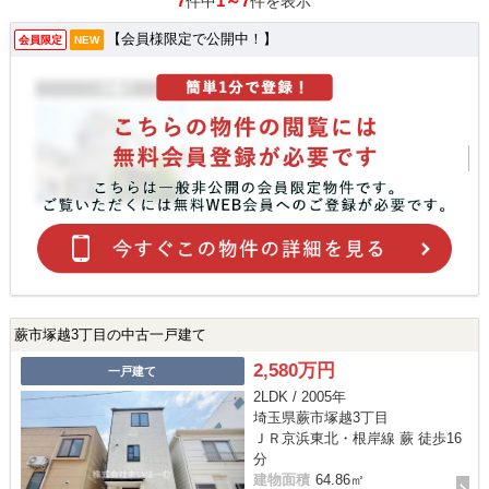
7
1～7
件中
件を表示
【会員様限定で公開中！】
会員限定
NEW
蕨市塚越3丁目の中古一戸建て
2,580万円
一戸建て
2LDK / 2005年
埼玉県蕨市塚越3丁目
ＪＲ京浜東北・根岸線 蕨 徒歩16
分
建物面積
64.86㎡