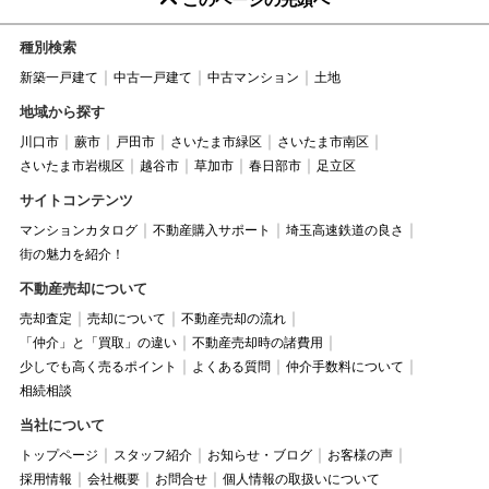
種別検索
新築一戸建て
中古一戸建て
中古マンション
土地
地域から探す
川口市
蕨市
戸田市
さいたま市緑区
さいたま市南区
さいたま市岩槻区
越谷市
草加市
春日部市
足立区
サイトコンテンツ
マンションカタログ
不動産購入サポート
埼玉高速鉄道の良さ
街の魅力を紹介！
不動産売却について
売却査定
売却について
不動産売却の流れ
「仲介」と「買取」の違い
不動産売却時の諸費用
少しでも高く売るポイント
よくある質問
仲介手数料について
相続相談
当社について
トップページ
スタッフ紹介
お知らせ・ブログ
お客様の声
採用情報
会社概要
お問合せ
個人情報の取扱いについて