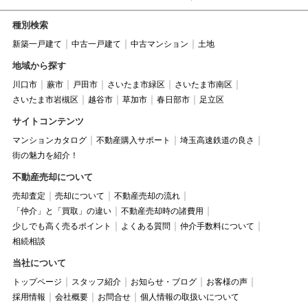
種別検索
新築一戸建て
中古一戸建て
中古マンション
土地
地域から探す
川口市
蕨市
戸田市
さいたま市緑区
さいたま市南区
さいたま市岩槻区
越谷市
草加市
春日部市
足立区
サイトコンテンツ
マンションカタログ
不動産購入サポート
埼玉高速鉄道の良さ
街の魅力を紹介！
不動産売却について
売却査定
売却について
不動産売却の流れ
「仲介」と「買取」の違い
不動産売却時の諸費用
少しでも高く売るポイント
よくある質問
仲介手数料について
相続相談
当社について
トップページ
スタッフ紹介
お知らせ・ブログ
お客様の声
採用情報
会社概要
お問合せ
個人情報の取扱いについて