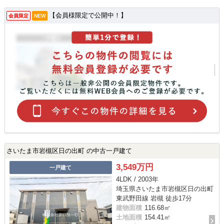
【会員様限定で公開中！】
会員限定
NEW
さいたま市岩槻区日の出町 の中古一戸建て
3,549万円
一戸建て
4LDK / 2003年
埼玉県さいたま市岩槻区日の出町
東武野田線 岩槻 徒歩17分
建物面積
116.68㎡
土地面積
154.41㎡