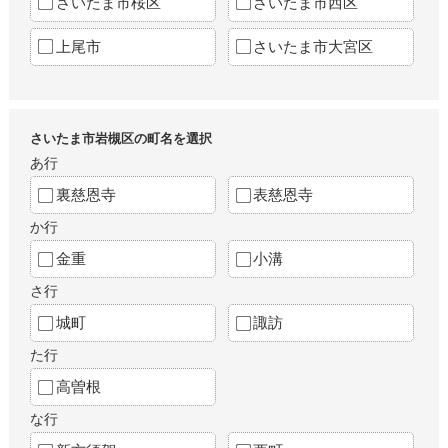
さいたま市桜区
さいたま市西区
上尾市
さいたま市大宮区
さいたま市岩槻区の町名を選択
あ行
裏慈恩寺
表慈恩寺
か行
金重
小溝
さ行
城町
諏訪
た行
高曽根
な行