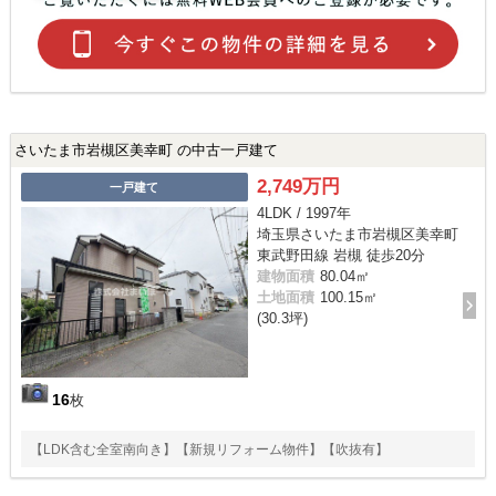
さいたま市岩槻区美幸町 の中古一戸建て
2,749万円
一戸建て
4LDK / 1997年
埼玉県さいたま市岩槻区美幸町
東武野田線 岩槻 徒歩20分
建物面積
80.04㎡
土地面積
100.15㎡
(30.3坪)
16
枚
【LDK含む全室南向き】【新規リフォーム物件】【吹抜有】