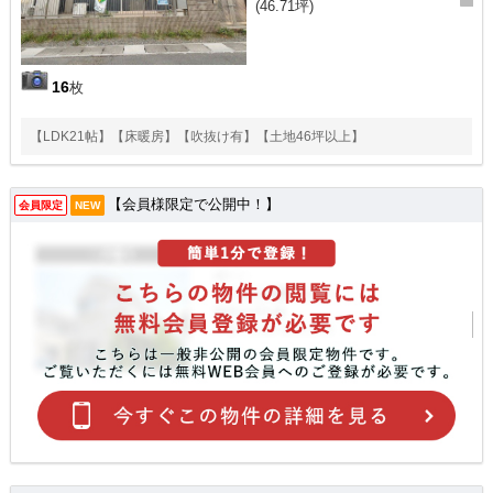
(46.71坪)
16
枚
【LDK21帖】【床暖房】【吹抜け有】【土地46坪以上】
【会員様限定で公開中！】
会員限定
NEW