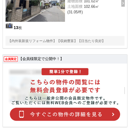
建物面積
101.02㎡
土地面積
102.66㎡
(31.05坪)
13
枚
【内外装新規リフォーム物件】【収納豊富】【日当たり良好】
【会員様限定で公開中！】
会員限定