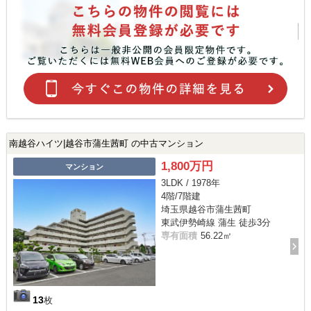
南越谷ハイツ|越谷市蒲生茜町 の中古マンション
1,800万円
マンション
3LDK / 1978年
4階/7階建
埼玉県越谷市蒲生茜町
東武伊勢崎線 蒲生 徒歩3分
専有面積
56.22㎡
13
枚