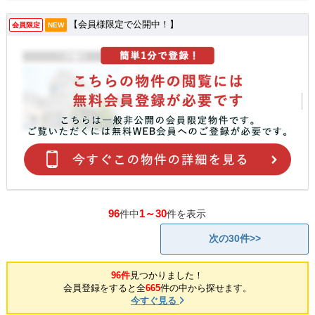
【会員様限定で公開中！】
会員限定
NEW
96
1～30
件中
件を表示
次の30件>>
96件
見つかりました！
会員登録をすると全
665
件の中から探せます。
今すぐ見る