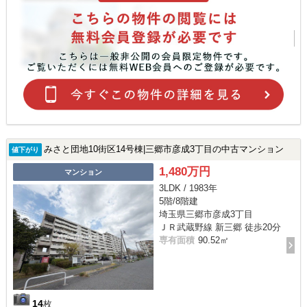
みさと団地10街区14号棟|三郷市彦成3丁目の中古マンション
値下がり
1,480万円
マンション
3LDK / 1983年
5階/8階建
埼玉県三郷市彦成3丁目
ＪＲ武蔵野線 新三郷 徒歩20分
専有面積
90.52㎡
14
枚