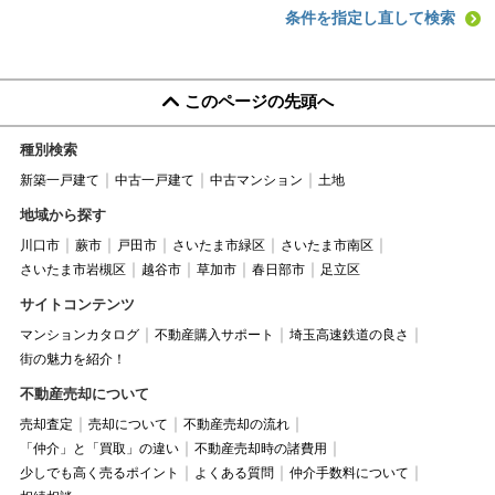
条件を指定し直して検索
このページの先頭へ
種別検索
新築一戸建て
中古一戸建て
中古マンション
土地
地域から探す
川口市
蕨市
戸田市
さいたま市緑区
さいたま市南区
さいたま市岩槻区
越谷市
草加市
春日部市
足立区
サイトコンテンツ
マンションカタログ
不動産購入サポート
埼玉高速鉄道の良さ
街の魅力を紹介！
不動産売却について
売却査定
売却について
不動産売却の流れ
「仲介」と「買取」の違い
不動産売却時の諸費用
少しでも高く売るポイント
よくある質問
仲介手数料について