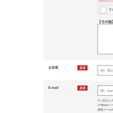
そ
【その他
お名前
必須
E-mail
必須
※ご記入い
※Yaho
迷惑メール