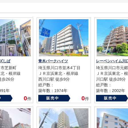
ズしば
青木パークハイツ
口市芝新町
埼玉県川口市並木4丁目
埼玉県川口市元郷
東北・根岸線
ＪＲ京浜東北・根岸線
ＪＲ京浜東北・根
徒歩26分
西川口駅 徒歩9分
川口駅 徒歩28分
総戸数：
総戸数：
91年
築年数：1974年
築年数：2002年
0
0
中
販売中
販売中
件
件