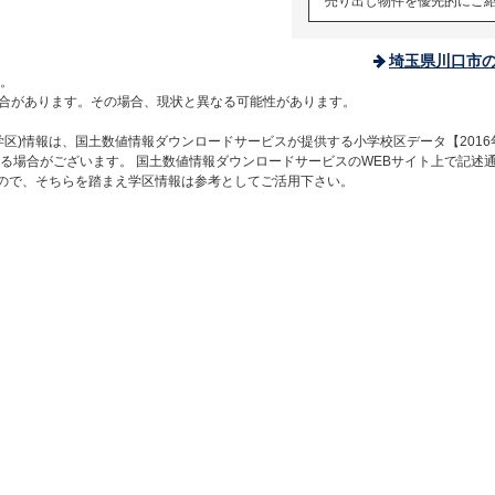
売り出し物件を優先的にご
埼玉県川口市
。
合があります。その場合、現状と異なる可能性があります。
区)情報は、国土数値情報ダウンロードサービスが提供する小学校区データ【2016
る場合がございます。 国土数値情報ダウンロードサービスのWEBサイト上で記述
すので、そちらを踏まえ学区情報は参考としてご活用下さい。