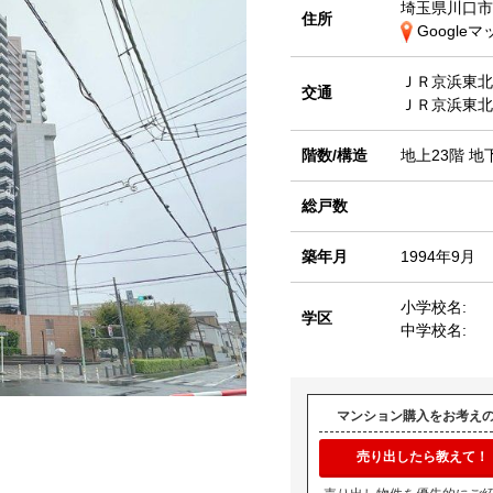
埼玉県川口市
住所
Google
ＪＲ京浜東
交通
ＪＲ京浜東
階数/構造
地上23階 地
総戸数
築年月
1994年9月
小学校名:
学区
中学校名:
マンション購入をお考え
売り出したら教えて！