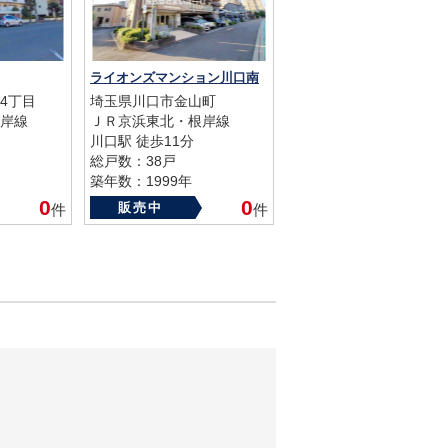
ライオンズマンション川口南
4丁目
埼玉県川口市金山町
岸線
ＪＲ京浜東北・根岸線
川口駅 徒歩11分
総戸数：38戸
築年数：1999年
0
0
販売中
件
件