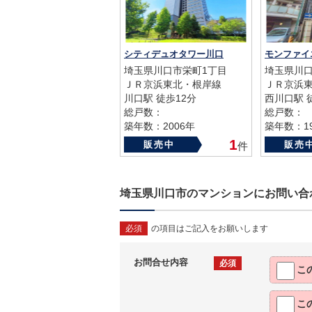
シティデュオタワー川口
モンファイ
埼玉県川口市栄町1丁目
埼玉県川口
ＪＲ京浜東北・根岸線
ＪＲ京浜
川口駅 徒歩12分
西川口駅 
総戸数：
総戸数：
築年数：2006年
築年数：19
1
販売中
販売
件
埼玉県川口市のマンションにお問い合
必須
の項目はご記入をお願いします
お問合せ内容
必須
こ
こ