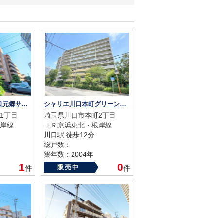
レーベンハイム川口元郷サザンテラス
シャリエ川口本町グリーンマークス
1丁目
埼玉県川口市本町2丁目
岸線
ＪＲ京浜東北・根岸線
川口駅 徒歩12分
総戸数：
築年数：2004年
1
0
販売中
件
件