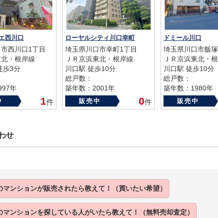
エ西川口
ローヤルシティ川口幸町
ドミール川口
市西川口1丁目
埼玉県川口市幸町1丁目
埼玉県川口市飯塚
東北・根岸線
ＪＲ京浜東北・根岸線
ＪＲ京浜東北・根
徒歩3分
川口駅 徒歩10分
川口駅 徒歩10分
総戸数：
総戸数：
97年
築年数：2001年
築年数：1980年
1
0
中
販売中
販売中
件
件
わせ
のマンションが販売されたら教えて！（買いたい希望）
のマンションを探している人がいたら教えて！（無料売却査定）