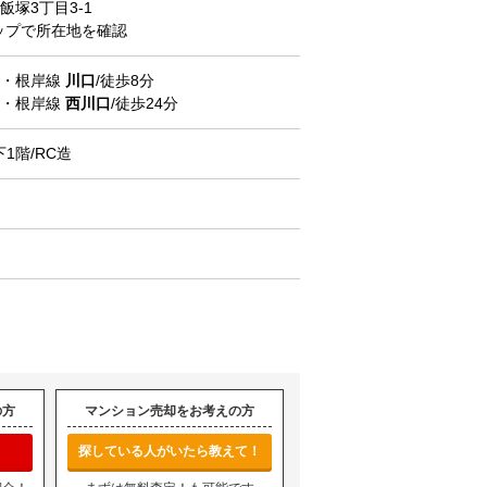
飯塚
3丁目3-1
マップで所在地を確認
北・根岸線
川口
/徒歩8分
北・根岸線
西川口
/徒歩24分
下1階/RC造
の方
マンション売却をお考えの方
探している人がいたら教えて！