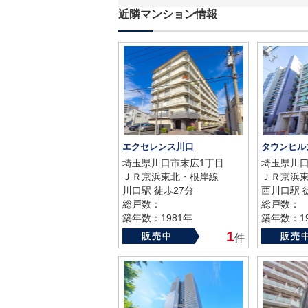
近隣マンション情報
エクセレンス川口
タウンヒル
埼玉県川口市末広1丁目
埼玉県川
ＪＲ京浜東北・根岸線
ＪＲ京浜
川口駅 徒歩27分
西川口駅 
総戸数：
総戸数：
築年数：1981年
築年数：19
1
販売中
販売
件