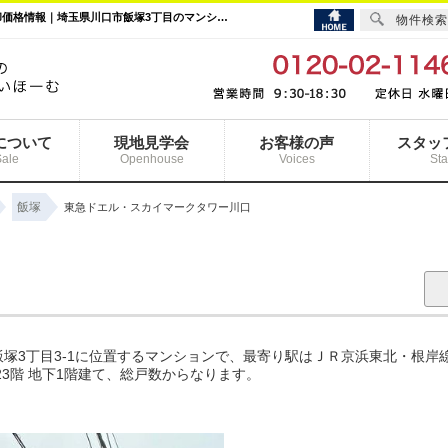
東急ドエル・スカイマークタワー川口｜川口駅の購入・売り物件、売却査定・相場・売却価格情報｜埼玉県川口市飯塚3丁目のマンション情報｜まいほーむ
物件検索
について
現地見学会
お客様の声
スタッ
Sale
Openhouse
Voices
Sta
飯塚
東急ドエル・スカイマークタワー川口
塚3丁目3-1に位置するマンションで、最寄り駅はＪＲ京浜東北・根岸
23階 地下1階建て、総戸数からなります。