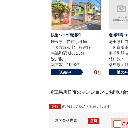
扶桑ハイツ南浦和
南浦和寿コ
埼玉県川口市小谷場
埼玉県川
ＪＲ京浜東北・根岸線
ＪＲ京浜
南浦和駅 徒歩15分
南浦和駅 
総戸数：
総戸数：
築年数：1998年
築年数：19
0
販売中
販売
件
埼玉県川口市のマンションにお問い合
必須
の項目はご記入をお願いします
お問合せ内容
必須
こ