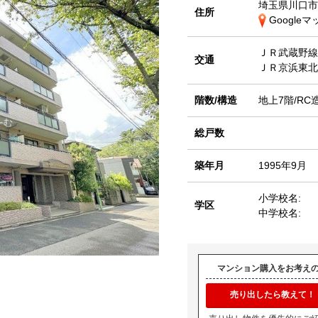
埼玉県川口市
住所
Google
ＪＲ武蔵野
交通
ＪＲ京浜東
階数/構造
地上7階/RC
総戸数
築年月
1995年9月
小学校名:
学区
中学校名:
マンション購入をお考え
売り出したら教えて！