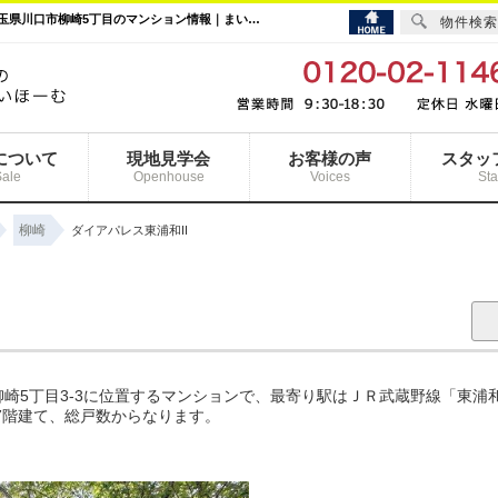
ダイアパレス東浦和II｜東浦和駅の購入・売り物件、売却査定・相場・売却価格情報｜埼玉県川口市柳崎5丁目のマンション情報｜まいほーむ
物件検索
について
現地見学会
お客様の声
スタッ
Sale
Openhouse
Voices
Sta
柳崎
ダイアパレス東浦和II
崎5丁目3-3に位置するマンションで、最寄り駅はＪＲ武蔵野線「東浦
上7階建て、総戸数からなります。