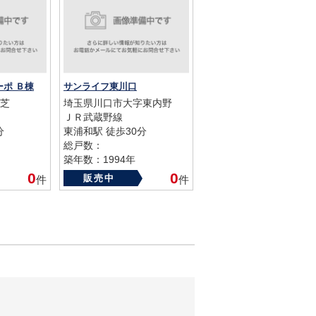
ポ Ｂ棟
サンライフ東川口
芝
埼玉県川口市大字東内野
ＪＲ武蔵野線
分
東浦和駅 徒歩30分
総戸数：
築年数：1994年
0
0
販売中
件
件