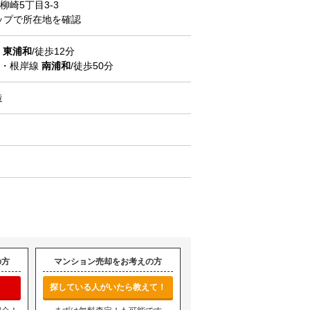
柳崎
5丁目3-3
マップで所在地を確認
線
東浦和
/徒歩12分
北・根岸線
南浦和
/徒歩50分
造
の方
マンション売却をお考えの方
探している人がいたら教えて！