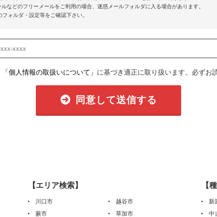
o!メールなどのフリーメールをご利用の場合、迷惑メールフォルダに入る場合があります。
のフォルダ・設定等をご確認下さい。
、
「個人情報の取扱いについて」
に基づき適正に取り扱います。必ずお
同意して送信する
【エリア検索】
【種
川口市
越谷市
新
蕨市
草加市
中