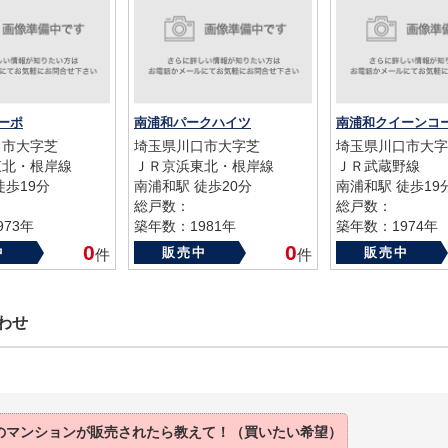
ーポ
南浦和パークハイツ
南浦和クイーンコー
口市大字芝
埼玉県川口市大字芝
埼玉県川口市大字
東北・根岸線
ＪＲ京浜東北・根岸線
ＪＲ武蔵野線
徒歩19分
南浦和駅 徒歩20分
南浦和駅 徒歩19
総戸数：
総戸数：
73年
築年数：1981年
築年数：1974年
0
0
中
販売中
販売中
件
件
わせ
のマンションが販売されたら教えて！（買いたい希望）