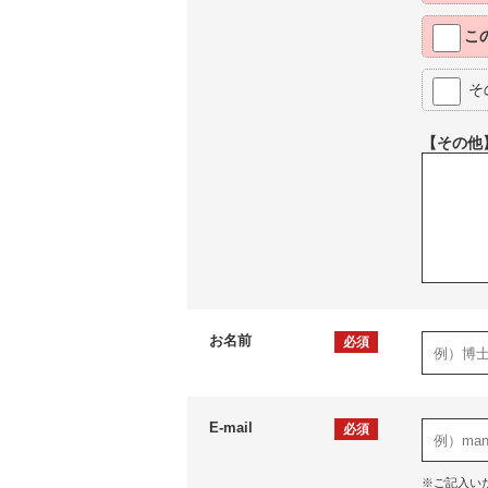
こ
そ
【その他
お名前
必須
E-mail
必須
※ご記入い