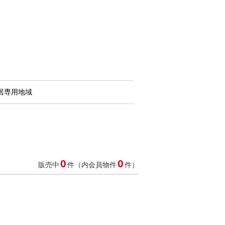
居専用地域
0
0
販売中
件（内会員物件
件）