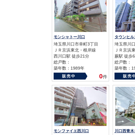
モンシャトー川口
タウンヒル
埼玉県川口市幸町3丁目
埼玉県川
ＪＲ京浜東北・根岸線
ＪＲ京浜
西川口駅 徒歩21分
蕨駅 徒歩
総戸数：
総戸数：
築年数：1989年
築年数：19
0
販売中
販売
件
モンファイエ西川口
川口西青木