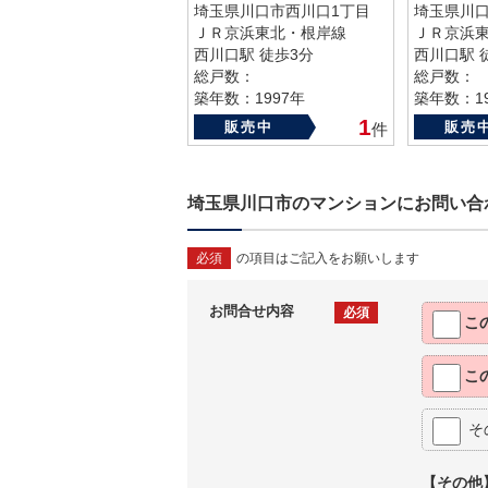
埼玉県川口市西川口1丁目
埼玉県川口
ＪＲ京浜東北・根岸線
ＪＲ京浜
西川口駅 徒歩3分
西川口駅 
総戸数：
総戸数：
築年数：1997年
築年数：19
1
販売中
販売
件
埼玉県川口市のマンションにお問い合
必須
の項目はご記入をお願いします
お問合せ内容
必須
こ
こ
そ
【その他