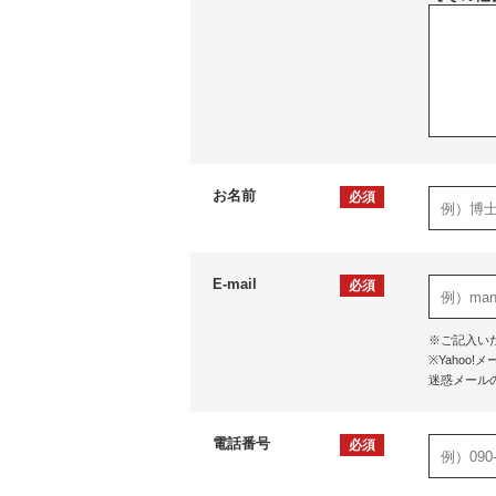
お名前
必須
E-mail
必須
※ご記入い
※Yaho
迷惑メール
電話番号
必須