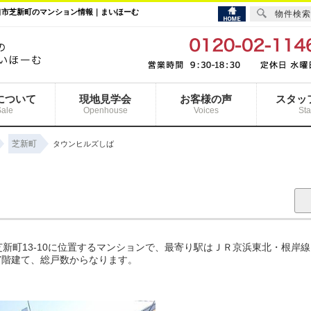
口市芝新町のマンション情報｜まいほーむ
物件検索
について
現地見学会
お客様の声
スタッ
Sale
Openhouse
Voices
Sta
芝新町
タウンヒルズしば
新町13-10に位置するマンションで、最寄り駅はＪＲ京浜東北・根岸
上7階建て、総戸数からなります。