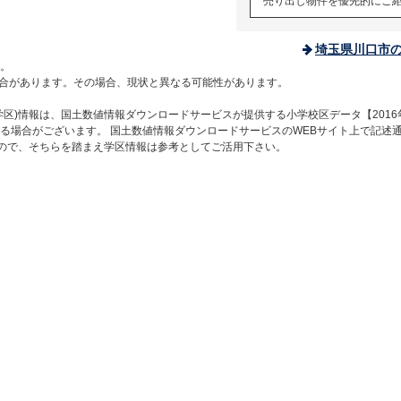
売り出し物件を優先的にご
埼玉県川口市
。
合があります。その場合、現状と異なる可能性があります。
区)情報は、国土数値情報ダウンロードサービスが提供する小学校区データ【2016
る場合がございます。 国土数値情報ダウンロードサービスのWEBサイト上で記述
すので、そちらを踏まえ学区情報は参考としてご活用下さい。