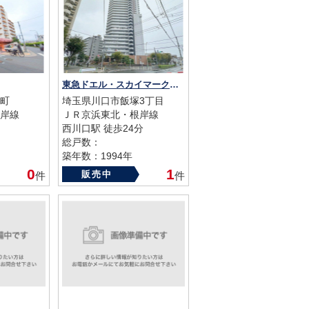
東急ドエル・スカイマークタワー川口
町
埼玉県川口市飯塚3丁目
岸線
ＪＲ京浜東北・根岸線
西川口駅 徒歩24分
総戸数：
築年数：1994年
0
1
販売中
件
件