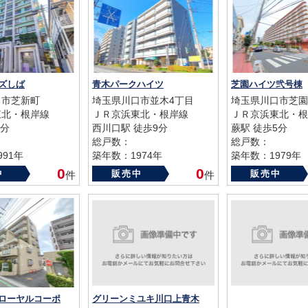
ズしば
青木パークハイツ
芝園ハイツ弐号棟
口市芝新町
埼玉県川口市並木4丁目
埼玉県川口市芝園
東北・根岸線
ＪＲ京浜東北・根岸線
ＪＲ京浜東北・根
6分
西川口駅 徒歩9分
蕨駅 徒歩5分
総戸数：
総戸数：
91年
築年数：1974年
築年数：1979年
0
0
中
販売中
販売中
件
件
ローヤルコーポ
グリーンミユキ川口上青木