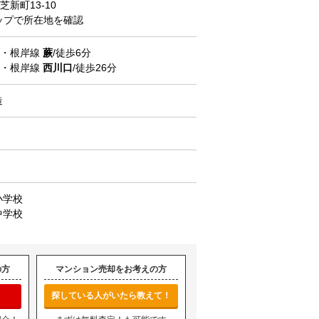
芝新町
13-10
マップで所在地を確認
北・根岸線
蕨
/徒歩6分
北・根岸線
西川口
/徒歩26分
造
小学校
中学校
の方
マンション売却をお考えの方
探している人がいたら教えて！