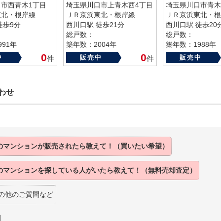
市西青木1丁目
埼玉県川口市上青木西4丁目
埼玉県川口市青木
東北・根岸線
ＪＲ京浜東北・根岸線
ＪＲ京浜東北・根
徒歩9分
西川口駅 徒歩21分
西川口駅 徒歩20
総戸数：
総戸数：
91年
築年数：2004年
築年数：1988年
0
0
中
販売中
販売中
件
件
わせ
のマンションが販売されたら教えて！（買いたい希望）
のマンションを探している人がいたら教えて！（無料売却査定）
の他のご質問など
】