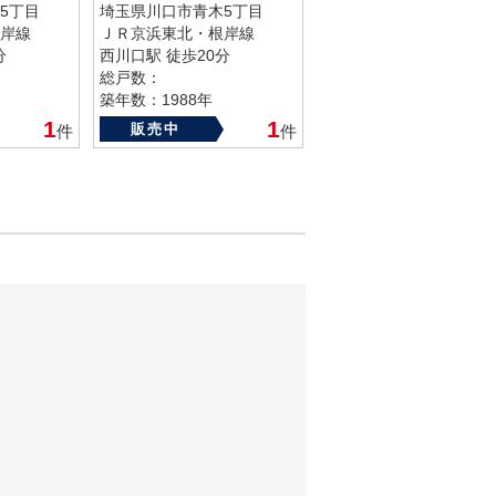
5丁目
埼玉県川口市青木5丁目
岸線
ＪＲ京浜東北・根岸線
分
西川口駅 徒歩20分
総戸数：
築年数：1988年
1
1
販売中
件
件