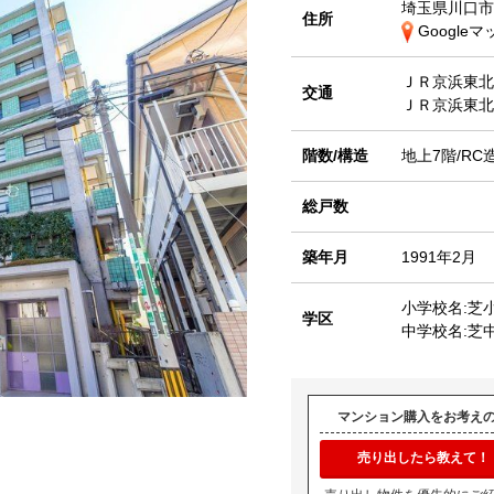
埼玉県川口市
住所
Google
ＪＲ京浜東
交通
ＪＲ京浜東
階数/構造
地上7階/RC
総戸数
築年月
1991年2月
小学校名:芝
学区
中学校名:芝
マンション購入をお考え
売り出したら教えて！