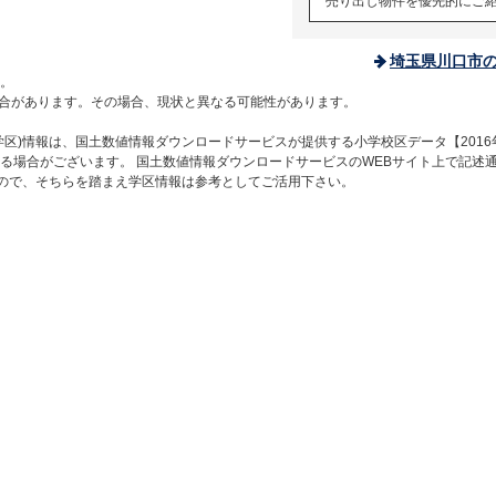
売り出し物件を優先的にご
埼玉県川口市
。
合があります。その場合、現状と異なる可能性があります。
区)情報は、国土数値情報ダウンロードサービスが提供する小学校区データ【2016
る場合がございます。 国土数値情報ダウンロードサービスのWEBサイト上で記述
すので、そちらを踏まえ学区情報は参考としてご活用下さい。