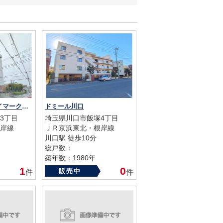
東急ドエル・スカイマークタワー川口
ドミール川口
3丁目
埼玉県川口市飯塚4丁目
岸線
ＪＲ京浜東北・根岸線
川口駅 徒歩10分
総戸数：
築年数：1980年
1
0
販売中
件
件