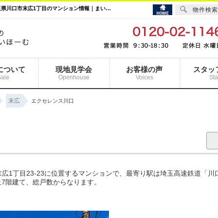
エクセレンス川口｜川口元郷駅の購入・売り物件、売却査定・相場・売却価格情報｜埼玉県川口市末広1丁目のマンション情報｜まいほーむ
物件検索
について
現地見学会
お客様の声
スタッ
Sale
Openhouse
Voices
Sta
末広
エクセレンス川口
広1丁目23-23に位置するマンションで、最寄り駅は埼玉高速鉄道「川
地上7階建て、総戸数からなります。