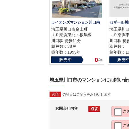
ライオンズマンション川口南
セザール川
埼玉県川口市金山町
埼玉県川口
ＪＲ京浜東北・根岸線
ＪＲ京浜
川口駅 徒歩11分
川口駅 徒
総戸数：38戸
総戸数：
築年数：1999年
築年数：19
0
販売中
販売
件
埼玉県川口市のマンションにお問い合
必須
の項目はご記入をお願いします
お問合せ内容
必須
こ
こ