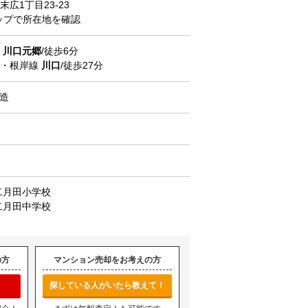
末広
1丁目23-23
マップで所在地を確認
道
川口元郷
/徒歩6分
北・根岸線
川口
/徒歩27分
C造
二月田小学校
二月田中学校
の方
マンション売却をお考えの方
探している人がいたら教えて！