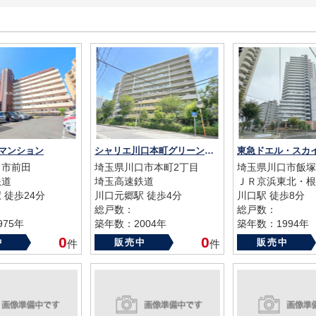
マンション
シャリエ川口本町グリーンマークス
口市前田
埼玉県川口市本町2丁目
埼玉県川口市飯塚
鉄道
埼玉高速鉄道
ＪＲ京浜東北・根
 徒歩24分
川口元郷駅 徒歩4分
川口駅 徒歩8分
総戸数：
総戸数：
75年
築年数：2004年
築年数：1994年
0
0
中
販売中
販売中
件
件