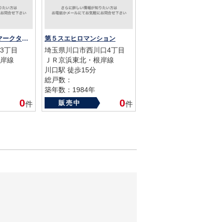
東急ドエルスカイマークタワー川口
第５スエヒロマンション
3丁目
埼玉県川口市西川口4丁目
岸線
ＪＲ京浜東北・根岸線
川口駅 徒歩15分
総戸数：
築年数：1984年
0
0
販売中
件
件