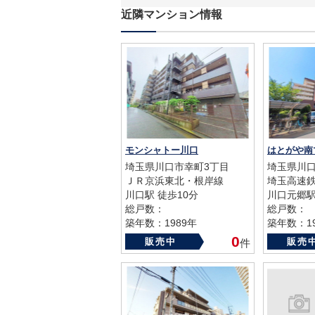
近隣マンション情報
モンシャトー川口
はとがや南
埼玉県川口市幸町3丁目
埼玉県川
ＪＲ京浜東北・根岸線
埼玉高速
川口駅 徒歩10分
川口元郷駅
総戸数：
総戸数：
築年数：1989年
築年数：19
0
販売中
販売
件