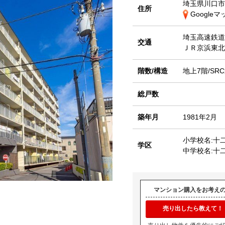
埼玉県川口市
住所
Google
埼玉高速鉄
交通
ＪＲ京浜東
階数/構造
地上7階/SR
総戸数
築年月
1981年2月
小学校名:十
学区
中学校名:十
マンション購入をお考え
売り出したら教えて！