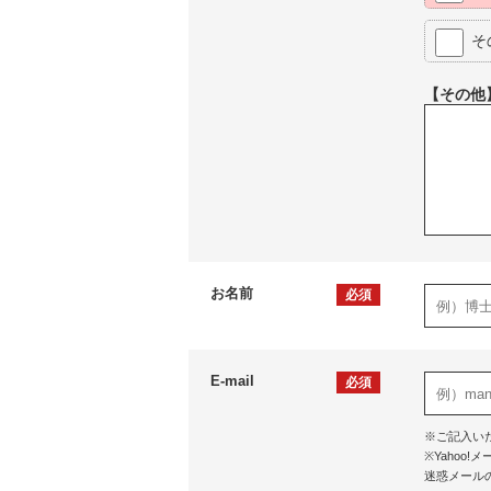
そ
【その他
お名前
必須
E-mail
必須
※ご記入い
※Yaho
迷惑メール