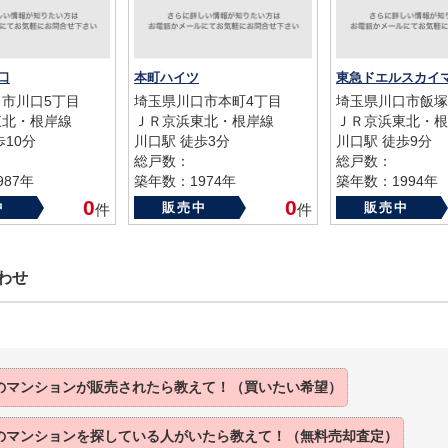
口
本町ハイツ
市川口5丁目
埼玉県川口市本町4丁目
埼玉県川口市飯塚
東北・根岸線
ＪＲ京浜東北・根岸線
ＪＲ京浜東北・根
歩10分
川口駅 徒歩3分
川口駅 徒歩9分
総戸数：
総戸数：
87年
築年数：1974年
築年数：1994年
0
0
中
販売中
販売中
件
件
わせ
のマンションが販売されたら教えて！（買いたい希望）
のマンションを探している人がいたら教えて！（無料売却査定）