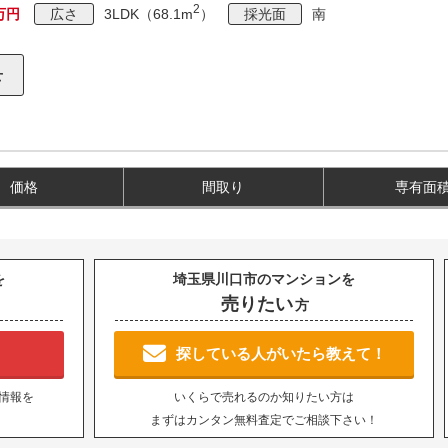
2
0万円
広さ
3LDK（68.1m
）
採光面
南
価格
間取り
専有面
を
埼玉県川口市のマンションを
売りたい
方
！
探している人がいたら教えて！
情報を
いくらで売れるのか知りたい方は
まずはカンタン無料査定でご相談下さい！