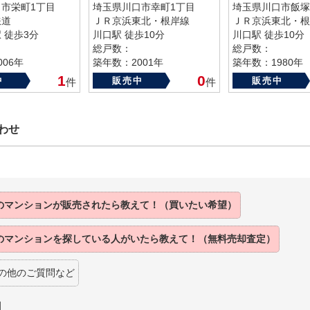
市栄町1丁目
埼玉県川口市幸町1丁目
埼玉県川口市飯塚
鉄道
ＪＲ京浜東北・根岸線
ＪＲ京浜東北・根
 徒歩3分
川口駅 徒歩10分
川口駅 徒歩10分
総戸数：
総戸数：
06年
築年数：2001年
築年数：1980年
1
0
中
販売中
販売中
件
件
わせ
のマンションが販売されたら教えて！（買いたい希望）
のマンションを探している人がいたら教えて！（無料売却査定）
の他のご質問など
】