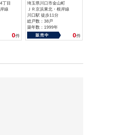
4丁目
埼玉県川口市金山町
岸線
ＪＲ京浜東北・根岸線
川口駅 徒歩11分
総戸数：38戸
築年数：1999年
0
0
販売中
件
件