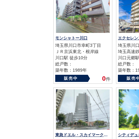
モンシャトー川口
エクセレン
埼玉県川口市幸町3丁目
埼玉県川口
ＪＲ京浜東北・根岸線
埼玉高速
川口駅 徒歩10分
川口元郷駅
総戸数：
総戸数：
築年数：1989年
築年数：19
0
販売中
販売
件
東急ドエル・スカイマークタワー川口
シティデュ