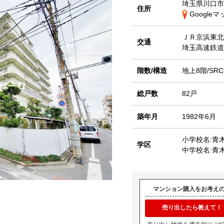
埼玉県川口市
住所
Google
ＪＲ京浜東
交通
埼玉高速鉄
階数/構造
地上8階/SR
総戸数
82戸
築年月
1982年6月
小学校名:青
学区
中学校名:青
マンション購入をお考え
売り出したら教えて！