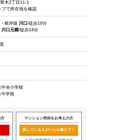
青木
2丁目11-1
マップで所在地を確認
北・根岸線
川口
/徒歩19分
道
川口元郷
/徒歩14分
C造
木中央小学校
木中学校
の方
マンション売却をお考えの方
探している人がいたら教えて！