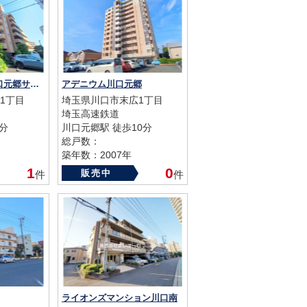
レーベンハイム川口元郷サザンテラス
アデニウム川口元郷
1丁目
埼玉県川口市末広1丁目
埼玉高速鉄道
分
川口元郷駅 徒歩10分
総戸数：
築年数：2007年
1
0
販売中
件
件
ライオンズマンション川口南