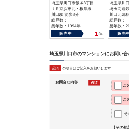
埼玉県川口市飯塚3丁目
埼玉県川口
ＪＲ京浜東北・根岸線
埼玉高速
川口駅 徒歩8分
川口元郷駅
総戸数：
総戸数：
築年数：1994年
築年数：20
1
販売中
販売
件
埼玉県川口市のマンションにお問い合
必須
の項目はご記入をお願いします
お問合せ内容
必須
こ
こ
そ
【その他