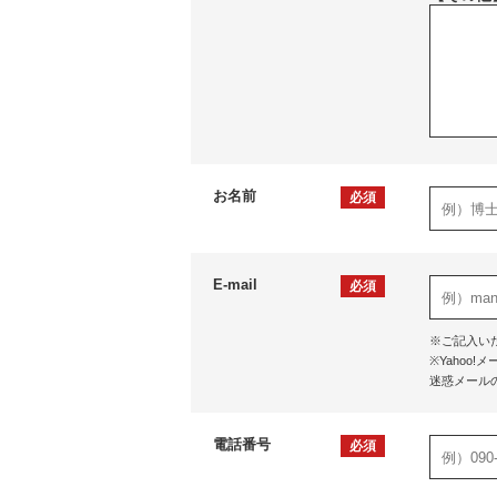
お名前
必須
E-mail
必須
※ご記入い
※Yaho
迷惑メール
電話番号
必須