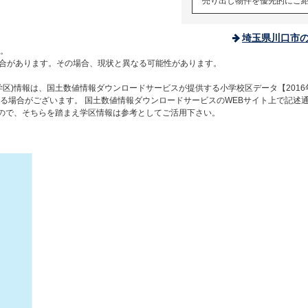
売り出し物件を優先的にご
埼玉県川口市
。
合があります。その場合、現状と異なる可能性があります。
区)情報は、国土数値情報ダウンロードサービスが提供する小学校区データ【2016
る場合がございます。 国土数値情報ダウンロードサービスのWEBサイト上で記述
すので、そちらを踏まえ学区情報は参考としてご活用下さい。