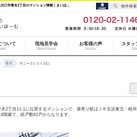
サニークレスト川口｜川口駅の購入・売り物件、売却査定・相場・売却価格情報｜埼玉県川口市青木2丁目のマンション情報｜まいほーむ
物件検索
について
現地見学会
お客様の声
スタッ
Sale
Openhouse
Voices
Sta
青木
サニークレスト川口
木2丁目11-1に位置するマンションで、最寄り駅はＪＲ京浜東北・根岸
上8階建て、総戸数82戸からなります。