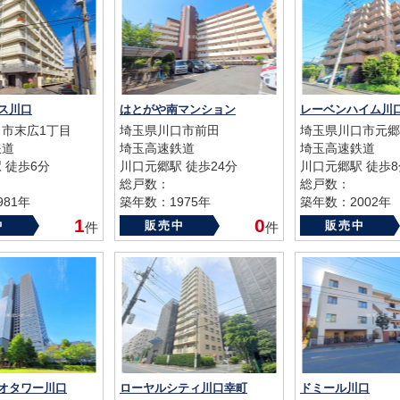
ス川口
はとがや南マンション
市末広1丁目
埼玉県川口市前田
埼玉県川口市元郷
鉄道
埼玉高速鉄道
埼玉高速鉄道
 徒歩6分
川口元郷駅 徒歩24分
川口元郷駅 徒歩8
総戸数：
総戸数：
81年
築年数：1975年
築年数：2002年
1
0
中
販売中
販売中
件
件
オタワー川口
ローヤルシティ川口幸町
ドミール川口