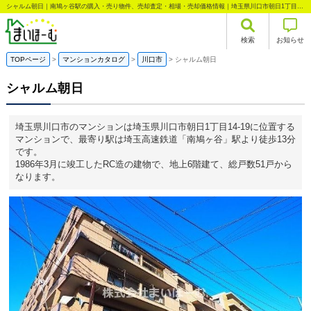
シャルム朝日｜南鳩ヶ谷駅の購入・売り物件、売却査定・相場・売却価格情報｜埼玉県川口市朝日1丁目のマンション情報｜まいほーむ
検索
お知らせ
TOPページ
マンションカタログ
川口市
シャルム朝日
シャルム朝日
埼玉県川口市のマンションは埼玉県川口市朝日1丁目14-19に位置する
マンションで、最寄り駅は埼玉高速鉄道「南鳩ヶ谷」駅より徒歩13分
です。
1986年3月に竣工したRC造の建物で、地上6階建て、総戸数51戸から
なります。