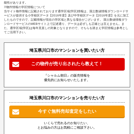
能性があります。
※物件情報の学区情報について
当サイト物件情報に記載されております通学区域(学区)情報は、国土数値情報ダウンロードサ
ービスが提供する小学校区データ【2016年度】及び中学校区データ【2016年度】を元に加工
したものですので、記載情報が現在の学区域と異なる場合がございます。 国土数値情報ダウ
ンロードサービスのWEBサイト上で記述通り、データは必ずしも正確とは言えません。ま
た、通学区域(学区)は毎年見直しの対象となりますので、そちらを踏まえ学区情報は参考とし
てご活用下さい。
埼玉県川口市のマンションを買いたい方
この物件が売り出されたら教えて！
『シャルム朝日』の販売情報を
優先的にお知らせいたします。
埼玉県川口市のマンションを売りたい方
今すぐ無料売却査定をしたい
いくらで売れるのか知りたい、
とお悩みの方はお気軽にご相談下さい。