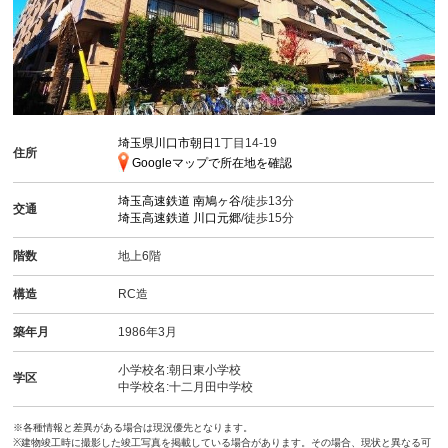
埼玉県川口市朝日
1丁目14-19
住所
Googleマップで所在地を確認
埼玉高速鉄道
南鳩ヶ谷
/徒歩13分
交通
埼玉高速鉄道
川口元郷
/徒歩15分
階数
地上6階
構造
RC造
築年月
1986年3月
小学校名:朝日東小学校
学区
中学校名:十二月田中学校
※各種情報と差異がある場合は現況優先となります。
※建物竣工時に撮影した竣工写真を掲載している場合があります。その場合、現状と異なる可