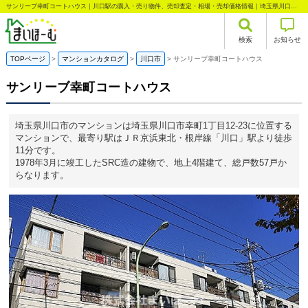
サンリーブ幸町コートハウス｜川口駅の購入・売り物件、売却査定・相場・売却価格情報｜埼玉県川口市幸町1丁目のマンション情報｜まいほーむ
検索
お知らせ
TOPページ
マンションカタログ
川口市
サンリーブ幸町コートハウス
サンリーブ幸町コートハウス
埼玉県川口市のマンションは埼玉県川口市幸町1丁目12-23に位置する
マンションで、最寄り駅はＪＲ京浜東北・根岸線「川口」駅より徒歩
11分です。
1978年3月に竣工したSRC造の建物で、地上4階建て、総戸数57戸か
らなります。