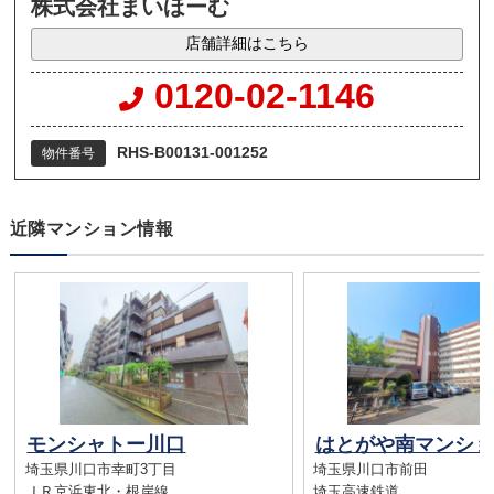
株式会社まいほーむ
店舗詳細はこちら
0120-02-1146
RHS-B00131-001252
物件番号
近隣マンション情報
モンシャトー川口
はとがや南マンショ
埼玉県川口市幸町3丁目
埼玉県川口市前田
ＪＲ京浜東北・根岸線
埼玉高速鉄道