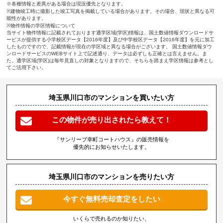
※各種情報と差異がある場合は現況優先となります。
※建物竣工時に撮影した竣工写真を掲載している場合があります。その場合、現状と異なる可
能性があります。
※物件情報の学区情報について
当サイト物件情報に記載されております通学区域(学区)情報は、国土数値情報ダウンロードサ
ービスが提供する小学校区データ【2016年度】及び中学校区データ【2016年度】を元に加工
したものですので、記載情報が現在の学区域と異なる場合がございます。 国土数値情報ダウ
ンロードサービスのWEBサイト上で記述通り、データは必ずしも正確とは言えません。ま
た、通学区域(学区)は毎年見直しの対象となりますので、そちらを踏まえ学区情報は参考とし
てご活用下さい。
埼玉県川口市のマンションを買いたい方
この物件が売り出されたら教えて！
『サンリーブ幸町コートハウス』の販売情報を
優先的にお知らせいたします。
埼玉県川口市のマンションを売りたい方
今すぐ無料売却査定をしたい
いくらで売れるのか知りたい、