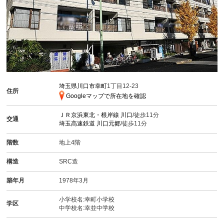
埼玉県川口市幸町
1丁目12-23
住所
Googleマップで所在地を確認
ＪＲ京浜東北・根岸線
川口
/徒歩11分
交通
埼玉高速鉄道
川口元郷
/徒歩11分
階数
地上4階
構造
SRC造
築年月
1978年3月
小学校名:幸町小学校
学区
中学校名:幸並中学校