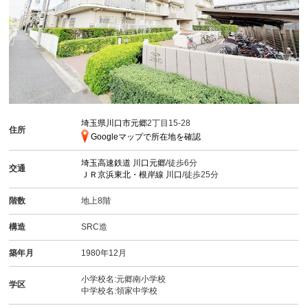
埼玉県川口市元郷
2丁目15-28
住所
Googleマップで所在地を確認
埼玉高速鉄道
川口元郷
/徒歩6分
交通
ＪＲ京浜東北・根岸線
川口
/徒歩25分
階数
地上8階
構造
SRC造
築年月
1980年12月
小学校名:元郷南小学校
学区
中学校名:領家中学校