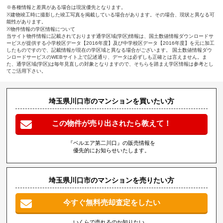
※各種情報と差異がある場合は現況優先となります。
※建物竣工時に撮影した竣工写真を掲載している場合があります。その場合、現状と異なる可
能性があります。
※物件情報の学区情報について
当サイト物件情報に記載されております通学区域(学区)情報は、国土数値情報ダウンロードサ
ービスが提供する小学校区データ【2016年度】及び中学校区データ【2016年度】を元に加工
したものですので、記載情報が現在の学区域と異なる場合がございます。 国土数値情報ダウ
ンロードサービスのWEBサイト上で記述通り、データは必ずしも正確とは言えません。ま
た、通学区域(学区)は毎年見直しの対象となりますので、そちらを踏まえ学区情報は参考とし
てご活用下さい。
埼玉県川口市のマンションを買いたい方
この物件が売り出されたら教えて！
『ベルエア第二川口』の販売情報を
優先的にお知らせいたします。
埼玉県川口市のマンションを売りたい方
今すぐ無料売却査定をしたい
いくらで売れるのか知りたい、