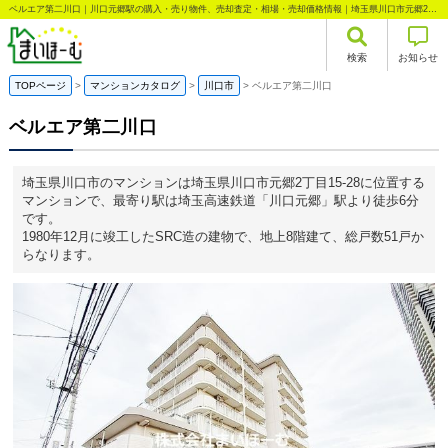
ベルエア第二川口｜川口元郷駅の購入・売り物件、売却査定・相場・売却価格情報｜埼玉県川口市元郷2丁目のマンション情報｜まいほーむ
検索
お知らせ
TOPページ
マンションカタログ
川口市
ベルエア第二川口
ベルエア第二川口
埼玉県川口市のマンションは埼玉県川口市元郷2丁目15-28に位置する
マンションで、最寄り駅は埼玉高速鉄道「川口元郷」駅より徒歩6分
です。
1980年12月に竣工したSRC造の建物で、地上8階建て、総戸数51戸か
らなります。