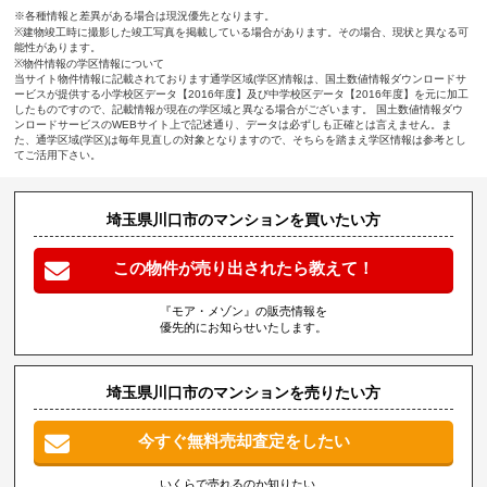
※各種情報と差異がある場合は現況優先となります。
※建物竣工時に撮影した竣工写真を掲載している場合があります。その場合、現状と異なる可
能性があります。
※物件情報の学区情報について
当サイト物件情報に記載されております通学区域(学区)情報は、国土数値情報ダウンロードサ
ービスが提供する小学校区データ【2016年度】及び中学校区データ【2016年度】を元に加工
したものですので、記載情報が現在の学区域と異なる場合がございます。 国土数値情報ダウ
ンロードサービスのWEBサイト上で記述通り、データは必ずしも正確とは言えません。ま
た、通学区域(学区)は毎年見直しの対象となりますので、そちらを踏まえ学区情報は参考とし
てご活用下さい。
埼玉県川口市のマンションを買いたい方
この物件が売り出されたら教えて！
『モア・メゾン』の販売情報を
優先的にお知らせいたします。
埼玉県川口市のマンションを売りたい方
今すぐ無料売却査定をしたい
いくらで売れるのか知りたい、