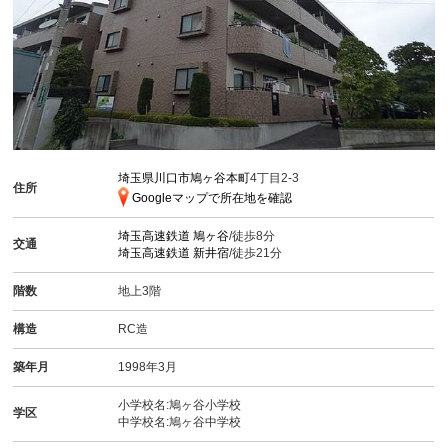
埼玉県川口市鳩ヶ谷本町
4丁目2-3
住所
Googleマップで所在地を確認
埼玉高速鉄道
鳩ヶ谷
/徒歩8分
交通
埼玉高速鉄道
新井宿
/徒歩21分
階数
地上3階
構造
RC造
築年月
1998年3月
小学校名:鳩ヶ谷小学校
学区
中学校名:鳩ヶ谷中学校