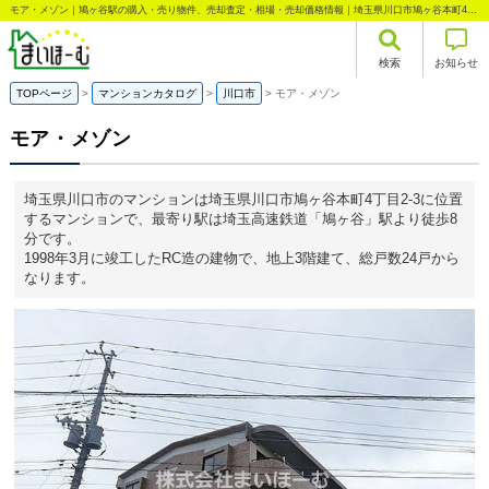
モア・メゾン｜鳩ヶ谷駅の購入・売り物件、売却査定・相場・売却価格情報｜埼玉県川口市鳩ヶ谷本町4丁目のマンション情報｜まいほーむ
検索
お知らせ
TOPページ
マンションカタログ
川口市
モア・メゾン
モア・メゾン
埼玉県川口市のマンションは埼玉県川口市鳩ヶ谷本町4丁目2-3に位置
するマンションで、最寄り駅は埼玉高速鉄道「鳩ヶ谷」駅より徒歩8
分です。
1998年3月に竣工したRC造の建物で、地上3階建て、総戸数24戸から
なります。