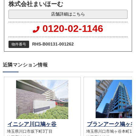
株式会社まいほーむ
店舗詳細はこちら
0120-02-1146
RHS-B00131-001262
物件番号
近隣マンション情報
イニシア川口鳩ヶ谷
埼玉県川口市坂下町3丁目
埼玉県川口市鳩ヶ谷本町1丁