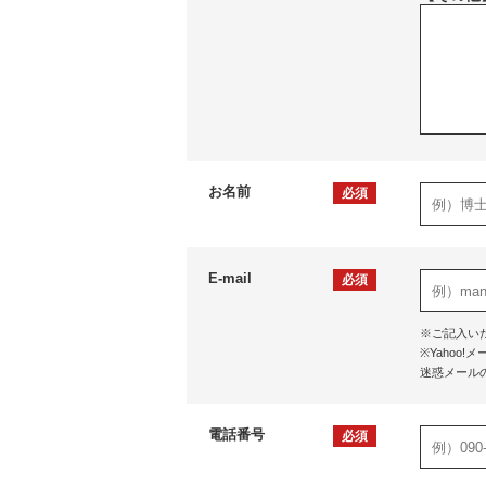
お名前
必須
E-mail
必須
※ご記入い
※Yaho
迷惑メール
電話番号
必須