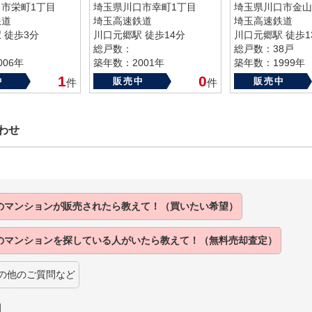
市栄町1丁目
埼玉県川口市幸町1丁目
埼玉県川口市金山
鉄道
埼玉高速鉄道
埼玉高速鉄道
 徒歩3分
川口元郷駅 徒歩14分
川口元郷駅 徒歩1
総戸数：
総戸数：38戸
06年
築年数：2001年
築年数：1999年
1
0
中
販売中
販売中
件
件
わせ
のマンションが販売されたら教えて！（買いたい希望）
のマンションを探している人がいたら教えて！（無料売却査定）
の他のご質問など
】