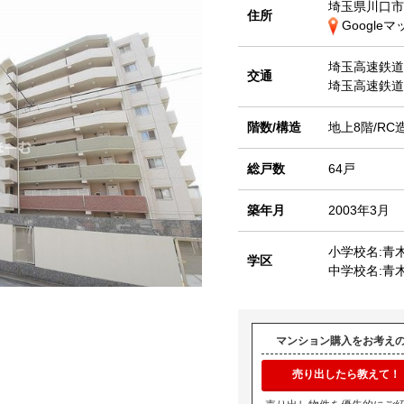
埼玉県川口市
住所
Google
埼玉高速鉄
交通
埼玉高速鉄
階数/構造
地上8階/RC
総戸数
64戸
築年月
2003年3月
小学校名:青
学区
中学校名:青
マンション購入をお考え
売り出したら教えて！