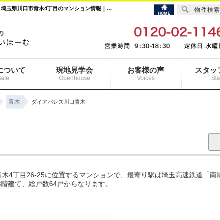
ダイアパレス川口青木｜南鳩ヶ谷駅の購入・売り物件、売却査定・相場・売却価格情報｜埼玉県川口市青木4丁目のマンション情報｜まいほーむ
物件検索
について
現地見学会
お客様の声
スタッ
Sale
Openhouse
Voices
Sta
青木
ダイアパレス川口青木
木4丁目26-25に位置するマンションで、最寄り駅は埼玉高速鉄道「南
上8階建て、総戸数64戸からなります。