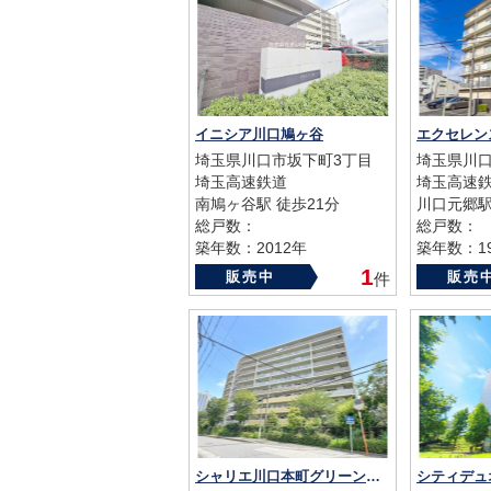
イニシア川口鳩ヶ谷
エクセレン
埼玉県川口市坂下町3丁目
埼玉県川口
埼玉高速鉄道
埼玉高速
南鳩ヶ谷駅 徒歩21分
川口元郷駅
総戸数：
総戸数：
築年数：2012年
築年数：19
1
販売中
販売
件
シャリエ川口本町グリーンマークス
シティデュ