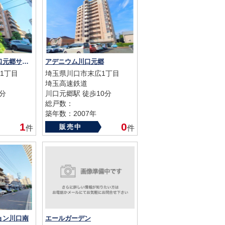
レーベンハイム川口元郷サザンテラス
アデニウム川口元郷
1丁目
埼玉県川口市末広1丁目
埼玉高速鉄道
分
川口元郷駅 徒歩10分
総戸数：
築年数：2007年
1
0
販売中
件
件
ョン川口南
エールガーデン