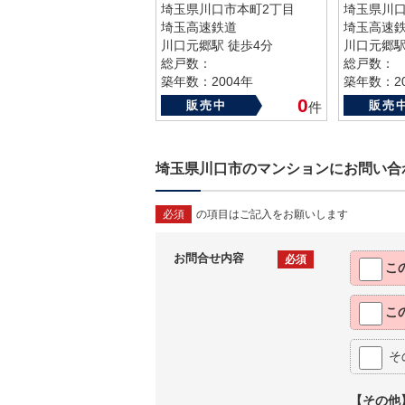
埼玉県川口市本町2丁目
埼玉県川口
埼玉高速鉄道
埼玉高速
川口元郷駅 徒歩4分
川口元郷駅
総戸数：
総戸数：
築年数：2004年
築年数：20
0
販売中
販売
件
埼玉県川口市のマンションにお問い合
必須
の項目はご記入をお願いします
お問合せ内容
必須
こ
こ
そ
【その他