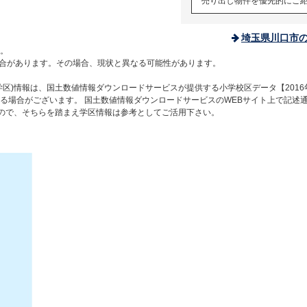
売り出し物件を優先的にご
埼玉県川口市
。
合があります。その場合、現状と異なる可能性があります。
区)情報は、国土数値情報ダウンロードサービスが提供する小学校区データ【2016
る場合がございます。 国土数値情報ダウンロードサービスのWEBサイト上で記述
すので、そちらを踏まえ学区情報は参考としてご活用下さい。