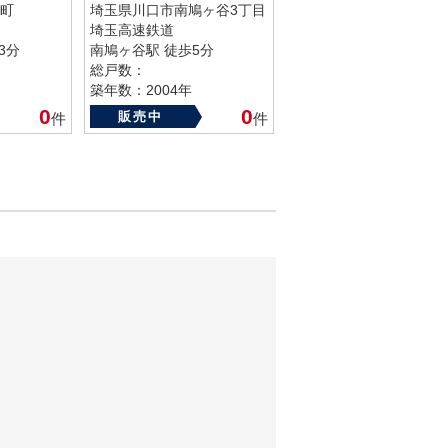
町
埼玉県川口市南鳩ヶ谷3丁目
埼玉高速鉄道
3分
南鳩ヶ谷駅 徒歩5分
総戸数：
築年数：2004年
0
0
販売中
件
件