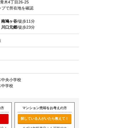
青木
4丁目26-25
マップで所在地を確認
道
南鳩ヶ谷
/徒歩11分
道
川口元郷
/徒歩23分
造
木中央小学校
木中学校
の方
マンション売却をお考えの方
探している人がいたら教えて！