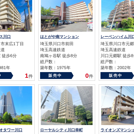
ス川口
はとがや南マンション
市末広1丁目
埼玉県川口市前田
埼玉県川口市元郷
鉄道
埼玉高速鉄道
埼玉高速鉄道
 徒歩6分
南鳩ヶ谷駅 徒歩8分
川口元郷駅 徒歩8
総戸数：
総戸数：
81年
築年数：1975年
築年数：2002年
1
0
中
販売中
販売中
件
件
オタワー川口
ローヤルシティ川口幸町
ライオンズマンシ