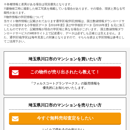
※各種情報と差異がある場合は現況優先となります。
※建物竣工時に撮影した竣工写真を掲載している場合があります。その場合、現状と異なる可
能性があります。
※物件情報の学区情報について
当サイト物件情報に記載されております通学区域(学区)情報は、国土数値情報ダウンロードサ
ービスが提供する小学校区データ【2016年度】及び中学校区データ【2016年度】を元に加工
したものですので、記載情報が現在の学区域と異なる場合がございます。 国土数値情報ダウ
ンロードサービスのWEBサイト上で記述通り、データは必ずしも正確とは言えません。ま
た、通学区域(学区)は毎年見直しの対象となりますので、そちらを踏まえ学区情報は参考とし
てご活用下さい。
埼玉県川口市のマンションを買いたい方
この物件が売り出されたら教えて！
『フォルスコートグランマークス』の販売情報を
優先的にお知らせいたします。
埼玉県川口市のマンションを売りたい方
今すぐ無料売却査定をしたい
いくらで売れるのか知りたい、