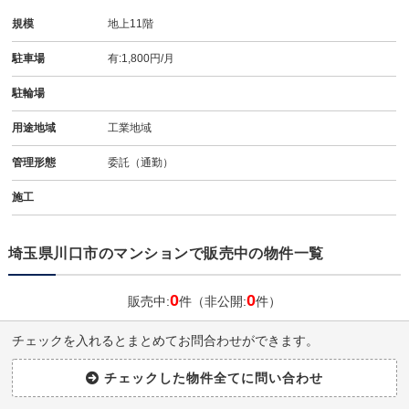
規模
地上11階
駐車場
有:1,800円/月
駐輪場
用途地域
工業地域
管理形態
委託（通勤）
施工
埼玉県川口市のマンションで販売中の物件一覧
0
0
販売中:
件（非公開:
件）
チェックを入れるとまとめてお問合わせができます。