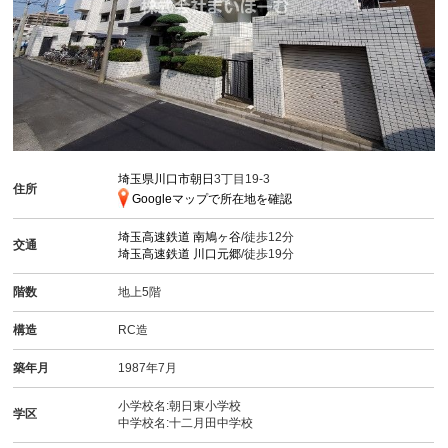
埼玉県川口市朝日
3丁目19-3
住所
Googleマップで所在地を確認
埼玉高速鉄道
南鳩ヶ谷
/徒歩12分
交通
埼玉高速鉄道
川口元郷
/徒歩19分
階数
地上5階
構造
RC造
築年月
1987年7月
小学校名:朝日東小学校
学区
中学校名:十二月田中学校