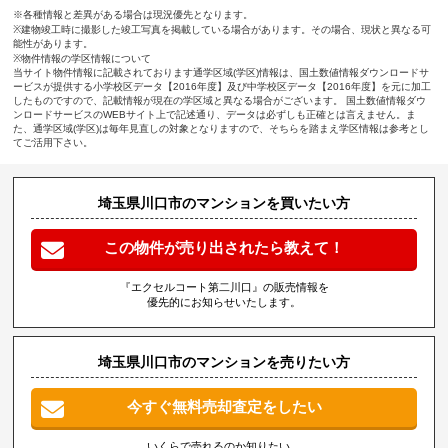
※各種情報と差異がある場合は現況優先となります。
※建物竣工時に撮影した竣工写真を掲載している場合があります。その場合、現状と異なる可
能性があります。
※物件情報の学区情報について
当サイト物件情報に記載されております通学区域(学区)情報は、国土数値情報ダウンロードサ
ービスが提供する小学校区データ【2016年度】及び中学校区データ【2016年度】を元に加工
したものですので、記載情報が現在の学区域と異なる場合がございます。 国土数値情報ダウ
ンロードサービスのWEBサイト上で記述通り、データは必ずしも正確とは言えません。ま
た、通学区域(学区)は毎年見直しの対象となりますので、そちらを踏まえ学区情報は参考とし
てご活用下さい。
埼玉県川口市のマンションを買いたい方
この物件が売り出されたら教えて！
『エクセルコート第二川口』の販売情報を
優先的にお知らせいたします。
埼玉県川口市のマンションを売りたい方
今すぐ無料売却査定をしたい
いくらで売れるのか知りたい、