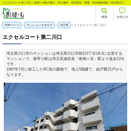
エクセルコート第二川口｜南鳩ヶ谷駅の購入・売り物件、売却査定・相場・売却価格情報｜埼玉県川口市朝日3丁目のマンション情報｜まいほーむ
検索
お知らせ
TOPページ
マンションカタログ
川口市
エクセルコート第二川口
エクセルコート第二川口
埼玉県川口市のマンションは埼玉県川口市朝日3丁目19-3に位置する
マンションで、最寄り駅は埼玉高速鉄道「南鳩ヶ谷」駅より徒歩12分
です。
1987年7月に竣工したRC造の建物で、地上5階建て、総戸数21戸から
なります。