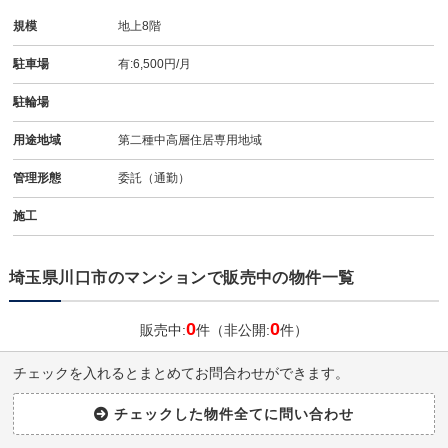
規模
地上8階
駐車場
有:6,500円/月
駐輪場
用途地域
第二種中高層住居専用地域
管理形態
委託（通勤）
施工
埼玉県川口市のマンションで販売中の物件一覧
0
0
販売中:
件（非公開:
件）
チェックを入れるとまとめてお問合わせができます。