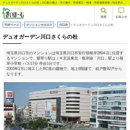
デュオガーデン川口さくらの杜｜川口駅の購入・売り物件、売却査定・相場・売却価格情報｜埼玉県川口市安行領根岸のマンション情報｜まいほーむ
検索
お知らせ
TOPページ
マンションカタログ
川口市
デュオガーデン川口さくらの杜
デュオガーデン川口さくらの杜
埼玉県川口市のマンションは埼玉県川口市安行領根岸2804-2に位置す
るマンションで、最寄り駅はＪＲ京浜東北・根岸線「川口」駅より根
岸小学校 バス17分 停歩1分です。
2003年2月に竣工したRC造の建物で、地上8階建て、総戸数92戸から
なります。