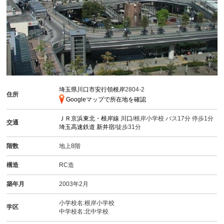
埼玉県川口市安行領根岸
2804-2
住所
Googleマップで所在地を確認
ＪＲ京浜東北・根岸線
川口
/根岸小学校 バス17分 停歩1分
交通
埼玉高速鉄道
新井宿
/徒歩31分
階数
地上8階
構造
RC造
築年月
2003年2月
小学校名:根岸小学校
学区
中学校名:北中学校