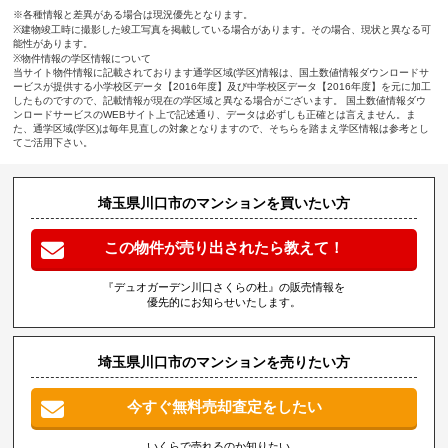
※各種情報と差異がある場合は現況優先となります。
※建物竣工時に撮影した竣工写真を掲載している場合があります。その場合、現状と異なる可
能性があります。
※物件情報の学区情報について
当サイト物件情報に記載されております通学区域(学区)情報は、国土数値情報ダウンロードサ
ービスが提供する小学校区データ【2016年度】及び中学校区データ【2016年度】を元に加工
したものですので、記載情報が現在の学区域と異なる場合がございます。 国土数値情報ダウ
ンロードサービスのWEBサイト上で記述通り、データは必ずしも正確とは言えません。ま
た、通学区域(学区)は毎年見直しの対象となりますので、そちらを踏まえ学区情報は参考とし
てご活用下さい。
埼玉県川口市のマンションを買いたい方
この物件が売り出されたら教えて！
『デュオガーデン川口さくらの杜』の販売情報を
優先的にお知らせいたします。
埼玉県川口市のマンションを売りたい方
今すぐ無料売却査定をしたい
いくらで売れるのか知りたい、