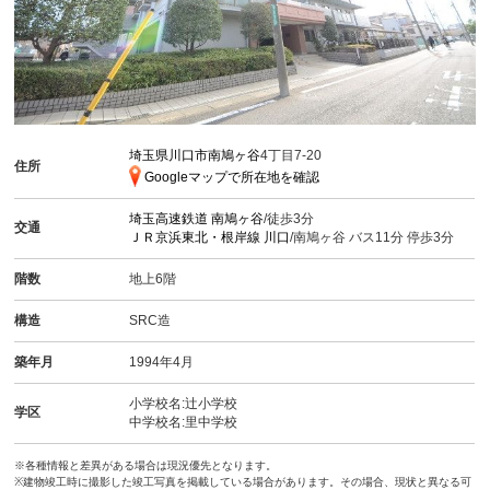
埼玉県川口市南鳩ヶ谷
4丁目7-20
住所
Googleマップで所在地を確認
埼玉高速鉄道
南鳩ヶ谷
/徒歩3分
交通
ＪＲ京浜東北・根岸線
川口
/南鳩ヶ谷 バス11分 停歩3分
階数
地上6階
構造
SRC造
築年月
1994年4月
小学校名:辻小学校
学区
中学校名:里中学校
※各種情報と差異がある場合は現況優先となります。
※建物竣工時に撮影した竣工写真を掲載している場合があります。その場合、現状と異なる可