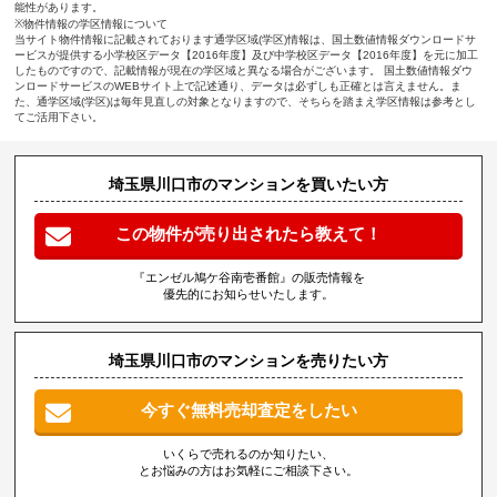
能性があります。
※物件情報の学区情報について
当サイト物件情報に記載されております通学区域(学区)情報は、国土数値情報ダウンロードサ
ービスが提供する小学校区データ【2016年度】及び中学校区データ【2016年度】を元に加工
したものですので、記載情報が現在の学区域と異なる場合がございます。 国土数値情報ダウ
ンロードサービスのWEBサイト上で記述通り、データは必ずしも正確とは言えません。ま
た、通学区域(学区)は毎年見直しの対象となりますので、そちらを踏まえ学区情報は参考とし
てご活用下さい。
埼玉県川口市のマンションを買いたい方
この物件が売り出されたら教えて！
『エンゼル鳩ケ谷南壱番館』の販売情報を
優先的にお知らせいたします。
埼玉県川口市のマンションを売りたい方
今すぐ無料売却査定をしたい
いくらで売れるのか知りたい、
とお悩みの方はお気軽にご相談下さい。