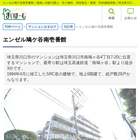
エンゼル鳩ケ谷南壱番館｜南鳩ヶ谷駅の購入・売り物件、売却査定・相場・売却価格情報｜埼玉県川口市南鳩ヶ谷4丁目のマンション情報｜まいほーむ
検索
お知らせ
TOPページ
マンションカタログ
川口市
エンゼル鳩ケ谷南壱番館
エンゼル鳩ケ谷南壱番館
埼玉県川口市のマンションは埼玉県川口市南鳩ヶ谷4丁目7-20に位置
するマンションで、最寄り駅は埼玉高速鉄道「南鳩ヶ谷」駅より徒歩
3分です。
1994年4月に竣工したSRC造の建物で、地上6階建て、総戸数29戸か
らなります。