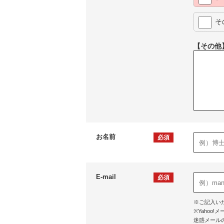
そ
【その他
お名前
必須
E-mail
必須
※ご記入い
※Yaho
迷惑メール