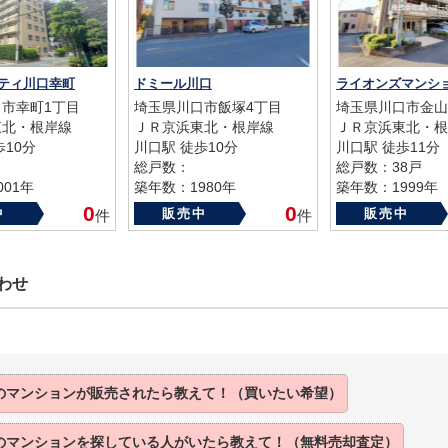
ティ川口幸町
ドミール川口
ライオンズマンシ
市幸町1丁目
埼玉県川口市飯塚4丁目
埼玉県川口市金山
東北・根岸線
ＪＲ京浜東北・根岸線
ＪＲ京浜東北・根
歩10分
川口駅 徒歩10分
川口駅 徒歩11分
総戸数：
総戸数：38戸
01年
築年数：1980年
築年数：1999年
0
0
中
販売中
販売中
件
件
わせ
のマンションが販売されたら教えて！（買いたい希望）
のマンションを探している人がいたら教えて！（無料売却査定）