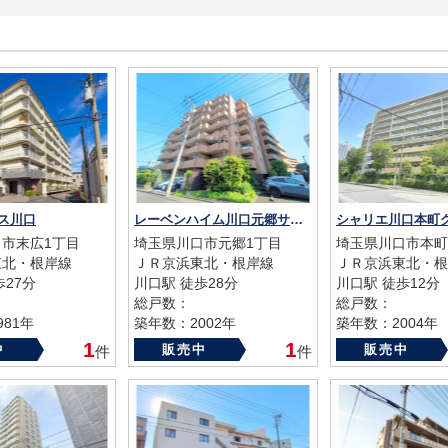
ス川口
レーベンハイム川口元郷サザンテラス
市末広1丁目
埼玉県川口市元郷1丁目
埼玉県川口市本町
東北・根岸線
ＪＲ京浜東北・根岸線
ＪＲ京浜東北・根
歩27分
川口駅 徒歩28分
川口駅 徒歩12分
総戸数：
総戸数：
81年
築年数：2002年
築年数：2004年
1
1
中
販売中
販売中
件
件