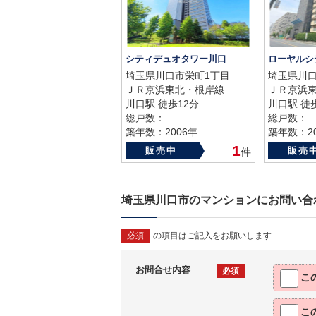
シティデュオタワー川口
ローヤルシ
埼玉県川口市栄町1丁目
埼玉県川口
ＪＲ京浜東北・根岸線
ＪＲ京浜
川口駅 徒歩12分
川口駅 徒
総戸数：
総戸数：
築年数：2006年
築年数：20
1
販売中
販売
件
埼玉県川口市のマンションにお問い合
必須
の項目はご記入をお願いします
お問合せ内容
必須
こ
こ