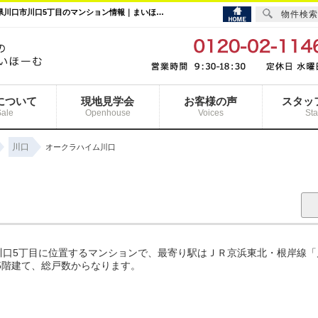
オークラハイム川口 ｜川口駅の購入・売り物件、売却査定・相場・売却価格情報｜埼玉県川口市川口5丁目のマンション情報｜まいほーむ
物件検索
について
現地見学会
お客様の声
スタッ
Sale
Openhouse
Voices
Sta
川口
オークラハイム川口
口5丁目に位置するマンションで、最寄り駅はＪＲ京浜東北・根岸線「
上5階建て、総戸数からなります。