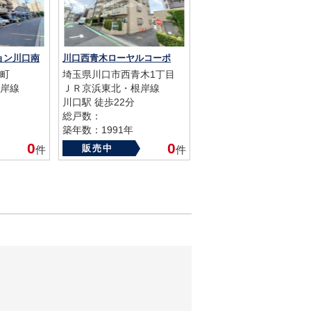
ョン川口南
川口西青木ローヤルコーポ
町
埼玉県川口市西青木1丁目
岸線
ＪＲ京浜東北・根岸線
川口駅 徒歩22分
総戸数：
築年数：1991年
0
0
販売中
件
件