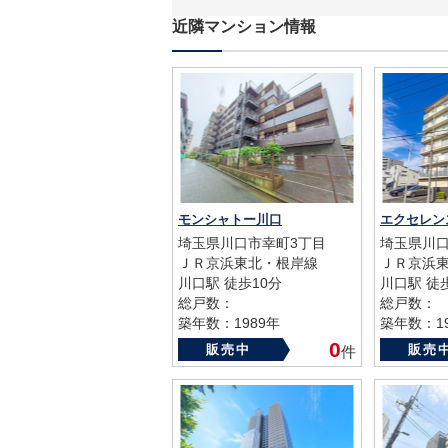
近隣マンション情報
モンシャトー川口
エクセレン
埼玉県川口市幸町3丁目
埼玉県川口
ＪＲ京浜東北・根岸線
ＪＲ京浜
川口駅 徒歩10分
川口駅 徒
総戸数：
総戸数：
築年数：1989年
築年数：19
0
販売中
販売
件