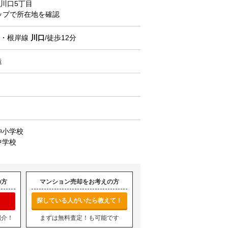
川口
5丁目
マップで所在地を確認
北・根岸線
川口
/徒歩12分
造
仲小学校
中学校
の方
マンション売却をお考えの方
探している人がいたら教えて！
紹介！
まずは無料査定！も可能です