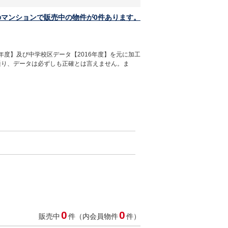
のマンションで販売中の物件が0件あります。
年度】及び中学校区データ【2016年度】を元に加工
通り、データは必ずしも正確とは言えません。ま
0
0
販売中
件（内会員物件
件）