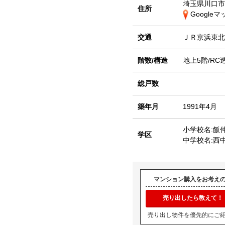
埼玉県川口市
住所
Google
交通
ＪＲ京浜東
階数/構造
地上5階/RC
総戸数
築年月
1991年4月
小学校名:飯
学区
中学校名:西
マンション購入をお考え
売り出したら教えて！
売り出し物件を優先的にご