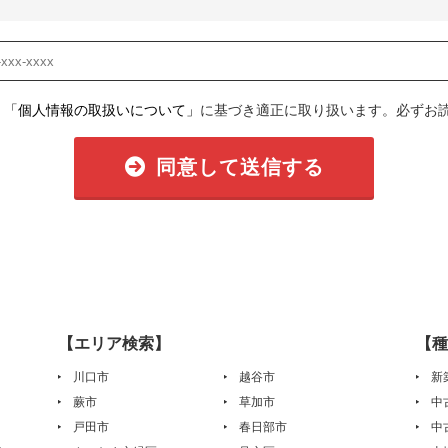
、
「個人情報の取扱いについて」
に基づき適正に取り扱います。必ずお
同意して送信する
【エリア検索】
【種
川口市
越谷市
新
蕨市
草加市
中
戸田市
春日部市
中