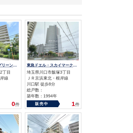
シャリエ川口本町グリーンマークス
東急ドエル・スカイマークタワー川口
2丁目
埼玉県川口市飯塚3丁目
岸線
ＪＲ京浜東北・根岸線
川口駅 徒歩8分
総戸数：
築年数：1994年
0
1
販売中
件
件