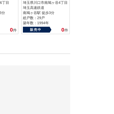
6丁目
埼玉県川口市南鳩ヶ谷4丁目
埼玉高速鉄道
3分
南鳩ヶ谷駅 徒歩3分
総戸数：29戸
築年数：1994年
0
0
販売中
件
件