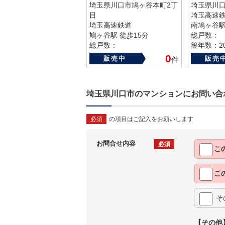
埼玉県川口市鳩ヶ谷本町2丁
埼玉県川口
目
埼玉高速
埼玉高速鉄道
南鳩ヶ谷駅
鳩ヶ谷駅 徒歩15分
総戸数：
総戸数：
築年数：20
築年数：1994年
0
販売中
販売
件
埼玉県川口市のマンションにお問い合
必須
の項目はご記入をお願いします
お問合せ内容
必須
こ
こ
そ
【その他