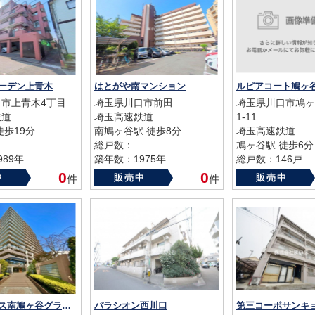
ーデン上青木
はとがや南マンション
ルピアコート鳩ヶ
市上青木4丁目
埼玉県川口市前田
埼玉県川口市鳩ヶ
鉄道
埼玉高速鉄道
1-11
徒歩19分
南鳩ヶ谷駅 徒歩8分
埼玉高速鉄道
総戸数：
鳩ヶ谷駅 徒歩6分
89年
築年数：1975年
総戸数：146戸
築年数：2017年
0
0
中
販売中
販売中
件
件
ダイアパレス南鳩ヶ谷グランエール
パラシオン西川口
第三コーポサンキ