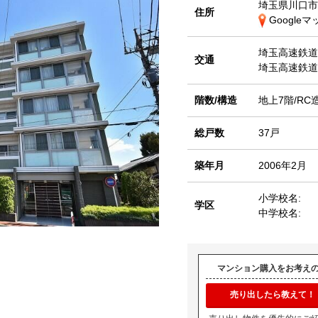
埼玉県川口市
住所
Google
埼玉高速鉄
交通
埼玉高速鉄
階数/構造
地上7階/RC
総戸数
37戸
築年月
2006年2月
小学校名:
学区
中学校名:
マンション購入をお考え
売り出したら教えて！