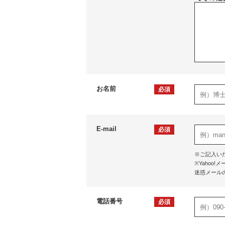
お名前
必須
E-mail
必須
※ご記入い
※Yaho
迷惑メール
電話番号
必須