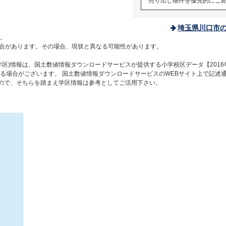
売り出し物件を優先的にご
埼玉県川口市
。
合があります。その場合、現状と異なる可能性があります。
区)情報は、国土数値情報ダウンロードサービスが提供する小学校区データ【2016
る場合がございます。 国土数値情報ダウンロードサービスのWEBサイト上で記述
すので、そちらを踏まえ学区情報は参考としてご活用下さい。