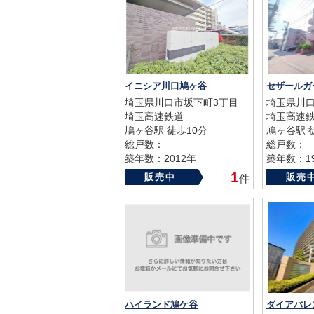
イニシア川口鳩ヶ谷
セザールガ
埼玉県川口市坂下町3丁目
埼玉県川口
埼玉高速鉄道
埼玉高速
鳩ヶ谷駅 徒歩10分
鳩ヶ谷駅 
総戸数：
総戸数：
築年数：2012年
築年数：19
1
販売中
販売
件
ハイランド鳩ケ谷