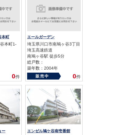
谷本町
エールガーデン
谷本町1-
埼玉県川口市南鳩ヶ谷3丁目
埼玉高速鉄道
南鳩ヶ谷駅 徒歩5分
総戸数：
築年数：2004年
0
0
販売中
件
件
ョー
エンゼル鳩ケ谷南壱番館