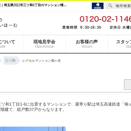
レクセルマンション鳩ヶ谷｜鳩ヶ谷駅の購入・売り物件、売却査定・相場・売却価格情報｜埼玉県川口市三ツ和1丁目のマンション情報｜まいほーむ
物件検索
について
現地見学会
お客様の声
スタッ
Sale
Openhouse
Voices
Sta
三ツ和
レクセルマンション鳩ヶ谷
ツ和1丁目1-6に位置するマンションで、最寄り駅は埼玉高速鉄道「鳩
上7階建て、総戸数37戸からなります。