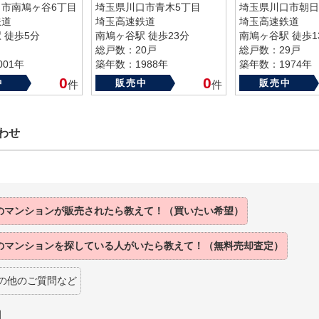
市南鳩ヶ谷6丁目
埼玉県川口市青木5丁目
埼玉県川口市朝日
鉄道
埼玉高速鉄道
埼玉高速鉄道
 徒歩5分
南鳩ヶ谷駅 徒歩23分
南鳩ヶ谷駅 徒歩1
総戸数：20戸
総戸数：29戸
01年
築年数：1988年
築年数：1974年
0
0
中
販売中
販売中
件
件
わせ
のマンションが販売されたら教えて！（買いたい希望）
のマンションを探している人がいたら教えて！（無料売却査定）
の他のご質問など
】