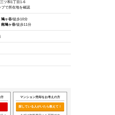
三ツ和
1丁目1-6
マップで所在地を確認
道
鳩ヶ谷
/徒歩10分
道
南鳩ヶ谷
/徒歩11分
造
の方
マンション売却をお考えの方
探している人がいたら教えて！