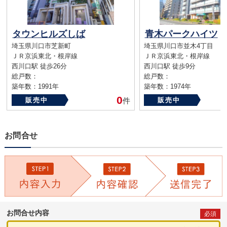
タウンヒルズしば
青木パークハイツ
埼玉県川口市芝新町
埼玉県川口市並木4丁目
ＪＲ京浜東北・根岸線
ＪＲ京浜東北・根岸線
西川口駅 徒歩26分
西川口駅 徒歩9分
総戸数：
総戸数：
築年数：1991年
築年数：1974年
0
販売中
件
販売中
お問合せ
お問合せ内容
必須