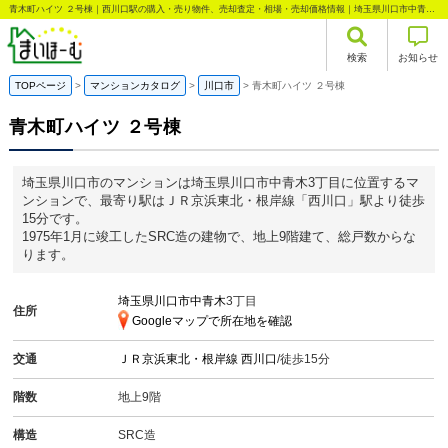
青木町ハイツ ２号棟｜西川口駅の購入・売り物件、売却査定・相場・売却価格情報｜埼玉県川口市中青木3丁目のマンション情報｜まいほーむ
検索
お知らせ
TOPページ
マンションカタログ
川口市
青木町ハイツ ２号棟
青木町ハイツ ２号棟
埼玉県川口市のマンションは埼玉県川口市中青木3丁目に位置するマ
ンションで、最寄り駅はＪＲ京浜東北・根岸線「西川口」駅より徒歩
15分です。
1975年1月に竣工したSRC造の建物で、地上9階建て、総戸数からな
ります。
埼玉県川口市中青木
3丁目
住所
Googleマップで所在地を確認
交通
ＪＲ京浜東北・根岸線
西川口
/徒歩15分
階数
地上9階
構造
SRC造