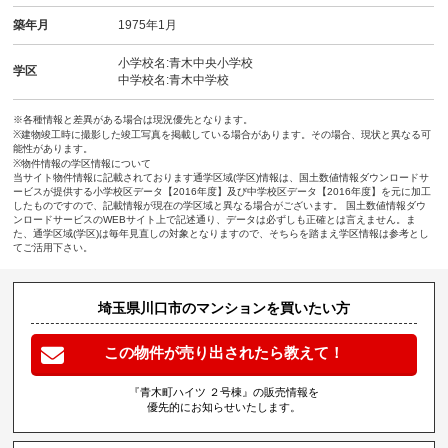
築年月
1975年1月
小学校名:青木中央小学校
学区
中学校名:青木中学校
※各種情報と差異がある場合は現況優先となります。
※建物竣工時に撮影した竣工写真を掲載している場合があります。その場合、現状と異なる可
能性があります。
※物件情報の学区情報について
当サイト物件情報に記載されております通学区域(学区)情報は、国土数値情報ダウンロードサ
ービスが提供する小学校区データ【2016年度】及び中学校区データ【2016年度】を元に加工
したものですので、記載情報が現在の学区域と異なる場合がございます。 国土数値情報ダウ
ンロードサービスのWEBサイト上で記述通り、データは必ずしも正確とは言えません。ま
た、通学区域(学区)は毎年見直しの対象となりますので、そちらを踏まえ学区情報は参考とし
てご活用下さい。
埼玉県川口市のマンションを買いたい方
この物件が売り出されたら教えて！
『青木町ハイツ ２号棟』の販売情報を
優先的にお知らせいたします。