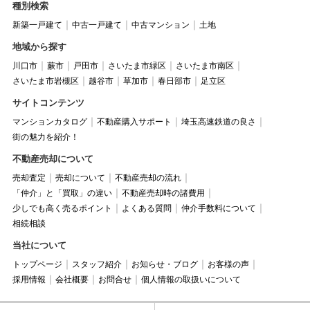
種別検索
新築一戸建て
中古一戸建て
中古マンション
土地
地域から探す
川口市
蕨市
戸田市
さいたま市緑区
さいたま市南区
さいたま市岩槻区
越谷市
草加市
春日部市
足立区
サイトコンテンツ
マンションカタログ
不動産購入サポート
埼玉高速鉄道の良さ
街の魅力を紹介！
不動産売却について
売却査定
売却について
不動産売却の流れ
「仲介」と「買取」の違い
不動産売却時の諸費用
少しでも高く売るポイント
よくある質問
仲介手数料について
相続相談
当社について
トップページ
スタッフ紹介
お知らせ・ブログ
お客様の声
採用情報
会社概要
お問合せ
個人情報の取扱いについて