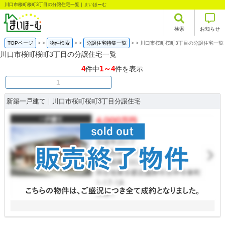
川口市桜町桜町3丁目の分譲住宅一覧｜まいほーむ
検索
お知らせ
TOPページ
>
物件検索
>
分譲住宅特集一覧
>
川口市桜町桜町3丁目の分譲住宅一覧
川口市桜町桜町3丁目の分譲住宅一覧
4
1～4
件中
件を表示
1
新築一戸建て｜川口市桜町桜町3丁目分譲住宅