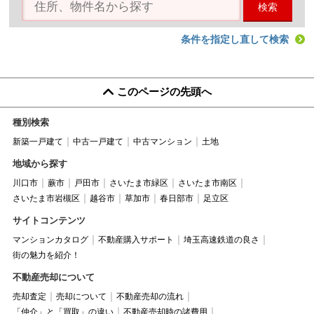
検索
条件を指定し直して検索
このページの先頭へ
種別検索
新築一戸建て
中古一戸建て
中古マンション
土地
地域から探す
川口市
蕨市
戸田市
さいたま市緑区
さいたま市南区
さいたま市岩槻区
越谷市
草加市
春日部市
足立区
サイトコンテンツ
マンションカタログ
不動産購入サポート
埼玉高速鉄道の良さ
街の魅力を紹介！
不動産売却について
売却査定
売却について
不動産売却の流れ
「仲介」と「買取」の違い
不動産売却時の諸費用