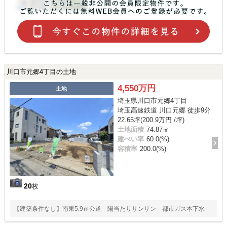
川口市元郷4丁目の土地
4,550万円
土地
埼玉県川口市元郷4丁目
埼玉高速鉄道 川口元郷 徒歩9分
22.65坪(200.9万円 /坪)
土地面積
74.87㎡
建ぺい率
60.0(%)
容積率
200.0(%)
20
枚
【建築条件なし】南東5.9ｍ公道 陽当たりサンサン 都市ガス本下水