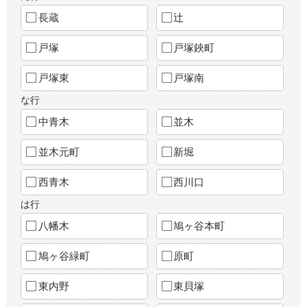
長蔵
辻
戸塚
戸塚鋏町
戸塚東
戸塚南
な行
中青木
並木
並木元町
新堀
西青木
西川口
は行
八幡木
鳩ヶ谷本町
鳩ヶ谷緑町
原町
東内野
東貝塚