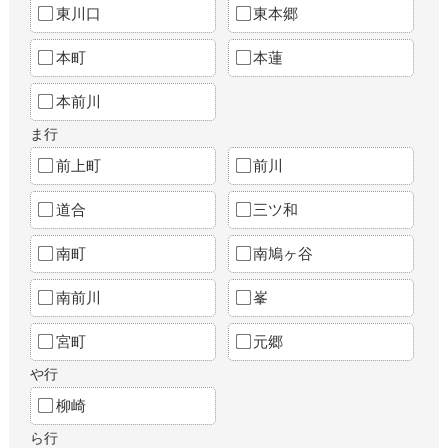
東川口
東本郷
本町
本蓮
本前川
ま行
前上町
前川
道合
三ツ和
南町
南鳩ヶ谷
南前川
峯
宮町
元郷
や行
柳崎
ら行