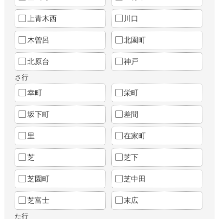
上青木西
川口
木曽呂
北園町
北原台
神戸
さ行
幸町
栄町
坂下町
差間
里
在家町
芝
芝下
芝園町
芝中田
芝富士
末広
た行