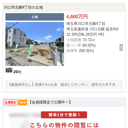
川口市元郷4丁目の土地
4,600万円
土地
埼玉県川口市元郷4丁目
埼玉高速鉄道 川口元郷 徒歩9分
22.3坪(206.28万円 /坪)
土地面積
73.72㎡
建ぺい率
60.0(%)
容積率
200.0(%)
20
枚
【建築条件なし】南東5.9ｍ公道 陽当たりサンサン 都市ガス本下水
【会員様限定で公開中！】
会員限定
NEW