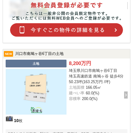
川口市南鳩ヶ谷6丁目の土地
NEW
8,200万円
土地
埼玉県川口市南鳩ヶ谷6丁目
埼玉高速鉄道 南鳩ヶ谷 徒歩4分
50.23坪(163.25万円 /坪)
土地面積
166.05㎡
建ぺい率
60.0(%)
容積率
200.0(%)
10
枚