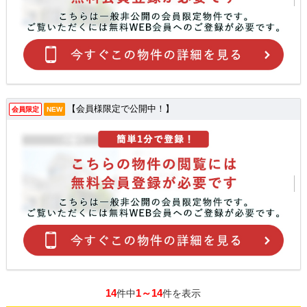
【会員様限定で公開中！】
会員限定
NEW
14
1～14
件中
件を表示