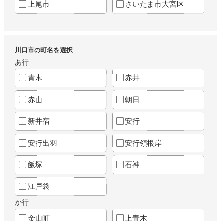
上尾市
さいたま市大宮区
川口市の町名を選択
あ行
青木
赤井
赤山
朝日
新井宿
安行
安行出羽
安行領根岸
飯塚
石神
江戸袋
か行
金山町
上青木