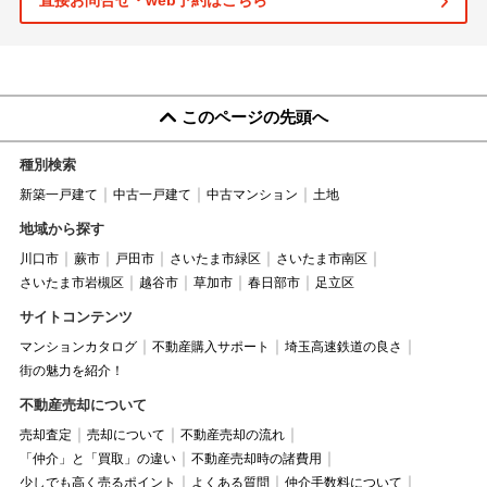
直接お問合せ・web予約はこちら
このページの先頭へ
種別検索
新築一戸建て
中古一戸建て
中古マンション
土地
地域から探す
川口市
蕨市
戸田市
さいたま市緑区
さいたま市南区
さいたま市岩槻区
越谷市
草加市
春日部市
足立区
サイトコンテンツ
マンションカタログ
不動産購入サポート
埼玉高速鉄道の良さ
街の魅力を紹介！
不動産売却について
売却査定
売却について
不動産売却の流れ
「仲介」と「買取」の違い
不動産売却時の諸費用
少しでも高く売るポイント
よくある質問
仲介手数料について