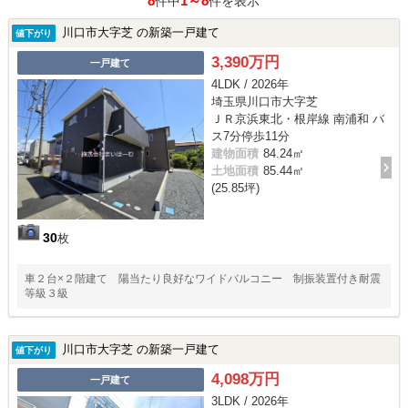
8
1～8
件中
件を表示
川口市大字芝 の新築一戸建て
値下がり
3,390万円
一戸建て
4LDK / 2026年
埼玉県川口市大字芝
ＪＲ京浜東北・根岸線 南浦和 バ
ス7分停歩11分
建物面積
84.24㎡
土地面積
85.44㎡
(25.85坪)
30
枚
車２台×２階建て 陽当たり良好なワイドバルコニー 制振装置付き耐震
等級３級
川口市大字芝 の新築一戸建て
値下がり
4,098万円
一戸建て
3LDK / 2026年