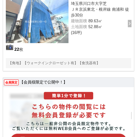
埼玉県川口市大字芝
ＪＲ京浜東北・根岸線 南浦和 徒
歩30分
建物面積
89.63㎡
土地面積
52.88㎡
(16坪)
22
枚
【角地】【ウォークインクローゼット有】【食洗器有】
【会員様限定で公開中！】
会員限定