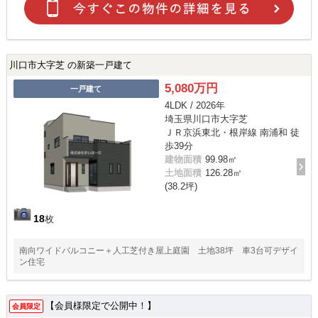
川口市大字芝 の新築一戸建て
5,080万円
一戸建て
4LDK / 2026年
埼玉県川口市大字芝
ＪＲ京浜東北・根岸線 南浦和 徒
歩39分
建物面積
99.98㎡
土地面積
126.28㎡
(38.2坪)
18
枚
南向ワイドバルコニー＋人工芝付き屋上庭園 土地38坪 車3台可デザイ
ン住宅
【会員様限定で公開中！】
会員限定