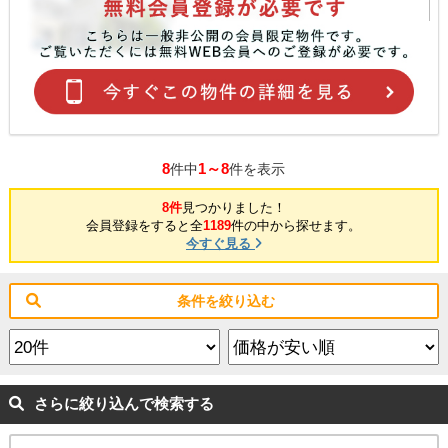
8
1～8
件中
件を表示
8件
見つかりました！
会員登録をすると全
1189
件の中から探せます。
今すぐ見る
条件を絞り込む
さらに絞り込んで検索する