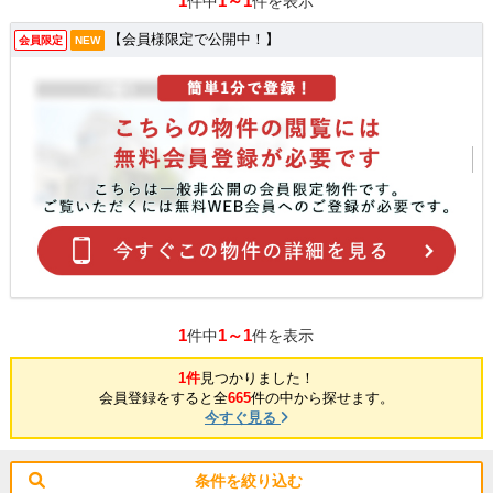
1
1～1
件中
件を表示
【会員様限定で公開中！】
会員限定
NEW
1
1～1
件中
件を表示
1件
見つかりました！
会員登録をすると全
665
件の中から探せます。
今すぐ見る
条件を絞り込む