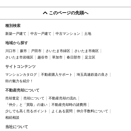
このページの先頭へ
種別検索
新築一戸建て
中古一戸建て
中古マンション
土地
地域から探す
川口市
蕨市
戸田市
さいたま市緑区
さいたま市南区
さいたま市岩槻区
越谷市
草加市
春日部市
足立区
サイトコンテンツ
マンションカタログ
不動産購入サポート
埼玉高速鉄道の良さ
街の魅力を紹介！
不動産売却について
売却査定
売却について
不動産売却の流れ
「仲介」と「買取」の違い
不動産売却時の諸費用
少しでも高く売るポイント
よくある質問
仲介手数料について
相続相談
当社について