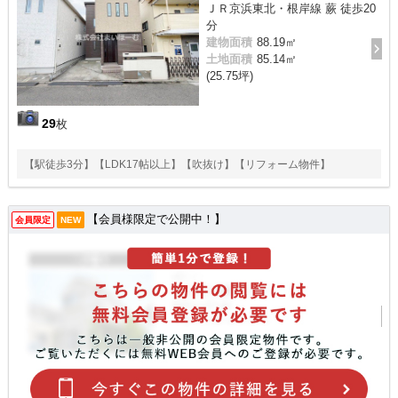
ＪＲ京浜東北・根岸線 蕨 徒歩20
分
建物面積
88.19㎡
土地面積
85.14㎡
(25.75坪)
29
枚
【駅徒歩3分】【LDK17帖以上】【吹抜け】【リフォーム物件】
【会員様限定で公開中！】
会員限定
NEW