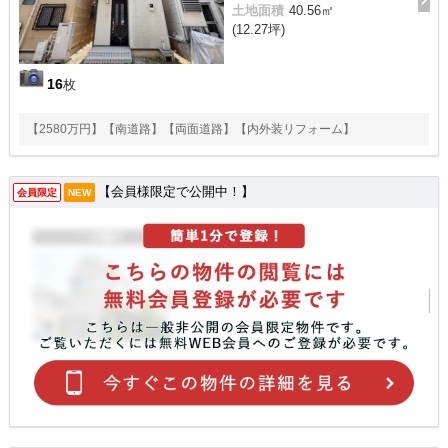
土地面積
40.56㎡
(12.27坪)
16
枚
【2580万円】【南道路】【両面道路】【内外装リフォーム】
【会員様限定で公開中！】
会員限定
NEW