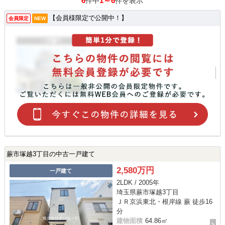
6
1～6
件中
件を表示
【会員様限定で公開中！】
会員限定
NEW
蕨市塚越3丁目の中古一戸建て
2,580万円
一戸建て
2LDK / 2005年
埼玉県蕨市塚越3丁目
ＪＲ京浜東北・根岸線 蕨 徒歩16
分
建物面積
64.86㎡