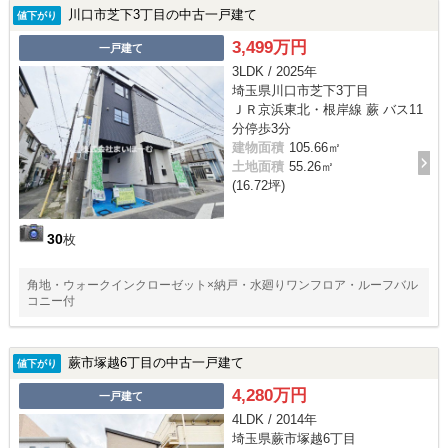
川口市芝下3丁目の中古一戸建て
値下がり
3,499万円
一戸建て
3LDK / 2025年
埼玉県川口市芝下3丁目
ＪＲ京浜東北・根岸線 蕨 バス11
分停歩3分
建物面積
105.66㎡
土地面積
55.26㎡
(16.72坪)
30
枚
角地・ウォークインクローゼット×納戸・水廻りワンフロア・ルーフバル
コニー付
蕨市塚越6丁目の中古一戸建て
値下がり
4,280万円
一戸建て
4LDK / 2014年
埼玉県蕨市塚越6丁目