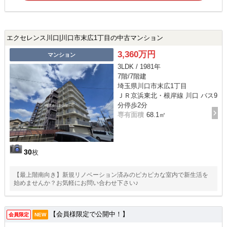
エクセレンス川口|川口市末広1丁目の中古マンション
3,360万円
マンション
3LDK / 1981年
7階/7階建
埼玉県川口市末広1丁目
ＪＲ京浜東北・根岸線 川口 バス9
分停歩2分
専有面積
68.1㎡
30
枚
【最上階南向き】新規リノベーション済みのピカピカな室内で新生活を
始めませんか？お気軽にお問い合わせ下さい♪
【会員様限定で公開中！】
会員限定
NEW