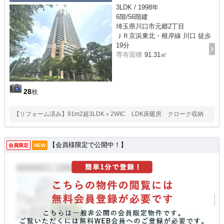
3LDK / 1998年
6階/56階建
埼玉県川口市元郷2丁目
ＪＲ京浜東北・根岸線 川口 徒歩
19分
専有面積
91.31㎡
28
枚
【リフォーム済み】91m2超3LDK＋2WIC LDK床暖房 クローク収納
【会員様限定で公開中！】
会員限定
NEW