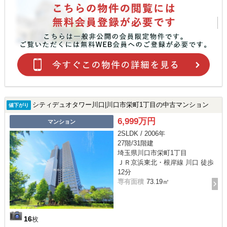
シティデュオタワー川口|川口市栄町1丁目の中古マンション
値下がり
6,999万円
マンション
2SLDK / 2006年
27階/31階建
埼玉県川口市栄町1丁目
ＪＲ京浜東北・根岸線 川口 徒歩
12分
専有面積
73.19㎡
16
枚