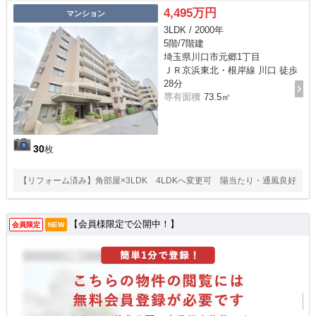
4,495万円
マンション
3LDK / 2000年
5階/7階建
埼玉県川口市元郷1丁目
ＪＲ京浜東北・根岸線 川口 徒歩
28分
専有面積
73.5㎡
30
枚
【リフォーム済み】角部屋×3LDK 4LDKへ変更可 陽当たり・通風良好
【会員様限定で公開中！】
会員限定
NEW