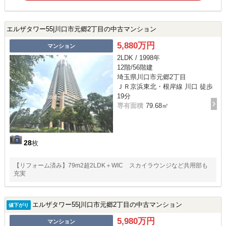
エルザタワー55|川口市元郷2丁目の中古マンション
5,880万円
マンション
2LDK / 1998年
12階/56階建
埼玉県川口市元郷2丁目
ＪＲ京浜東北・根岸線 川口 徒歩
19分
専有面積
79.68㎡
28
枚
【リフォーム済み】79m2超2LDK＋WIC スカイラウンジなど共用部も
充実
エルザタワー55|川口市元郷2丁目の中古マンション
値下がり
5,980万円
マンション