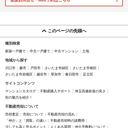
直接お問合せ・web予約はこちら
このページの先頭へ
種別検索
新築一戸建て
中古一戸建て
中古マンション
土地
地域から探す
川口市
蕨市
戸田市
さいたま市緑区
さいたま市南区
さいたま市岩槻区
越谷市
草加市
春日部市
足立区
サイトコンテンツ
マンションカタログ
不動産購入サポート
埼玉高速鉄道の良さ
街の魅力を紹介！
不動産売却について
売却査定
売却について
不動産売却の流れ
「仲介」と「買取」の違い
不動産売却時の諸費用
少しでも高く売るポイント
よくある質問
仲介手数料について