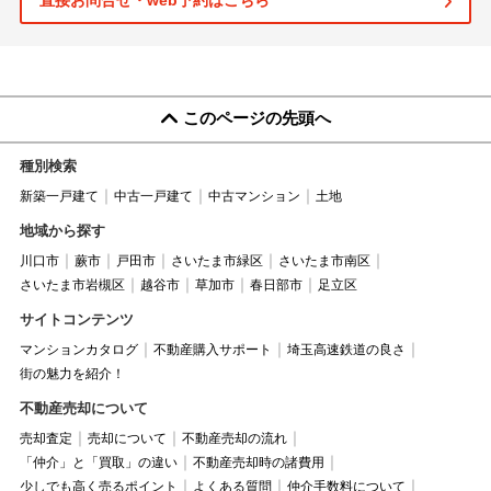
直接お問合せ・web予約はこちら
このページの先頭へ
種別検索
新築一戸建て
中古一戸建て
中古マンション
土地
地域から探す
川口市
蕨市
戸田市
さいたま市緑区
さいたま市南区
さいたま市岩槻区
越谷市
草加市
春日部市
足立区
サイトコンテンツ
マンションカタログ
不動産購入サポート
埼玉高速鉄道の良さ
街の魅力を紹介！
不動産売却について
売却査定
売却について
不動産売却の流れ
「仲介」と「買取」の違い
不動産売却時の諸費用
少しでも高く売るポイント
よくある質問
仲介手数料について