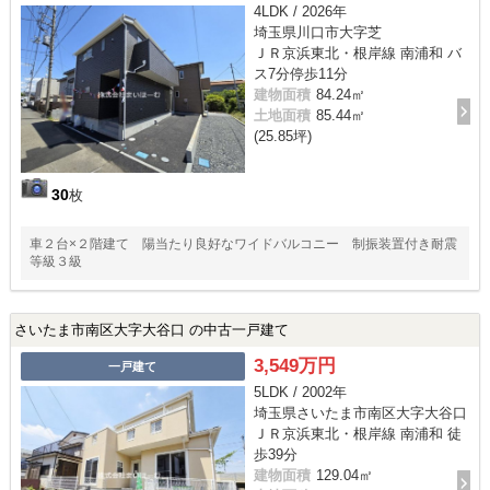
4LDK / 2026年
埼玉県川口市大字芝
ＪＲ京浜東北・根岸線 南浦和 バ
ス7分停歩11分
建物面積
84.24㎡
土地面積
85.44㎡
(25.85坪)
30
枚
車２台×２階建て 陽当たり良好なワイドバルコニー 制振装置付き耐震
等級３級
さいたま市南区大字大谷口 の中古一戸建て
3,549万円
一戸建て
5LDK / 2002年
埼玉県さいたま市南区大字大谷口
ＪＲ京浜東北・根岸線 南浦和 徒
歩39分
建物面積
129.04㎡