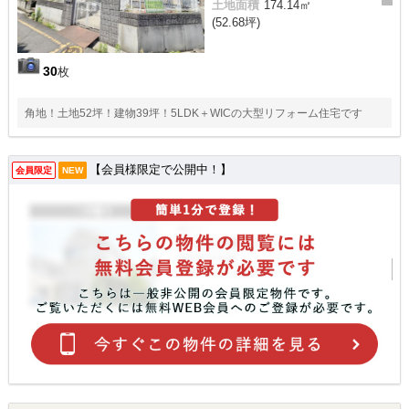
土地面積
174.14㎡
(52.68坪)
30
枚
角地！土地52坪！建物39坪！5LDK＋WICの大型リフォーム住宅です
【会員様限定で公開中！】
会員限定
NEW