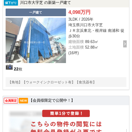
川口市大字芝 の新築一戸建て
値下がり
4,098万円
一戸建て
3LDK / 2026年
埼玉県川口市大字芝
ＪＲ京浜東北・根岸線 南浦和 徒
歩30分
建物面積
89.63㎡
土地面積
52.88㎡
(16坪)
22
枚
【角地】【ウォークインクローゼット有】【食洗器有】
【会員様限定で公開中！】
会員限定
NEW