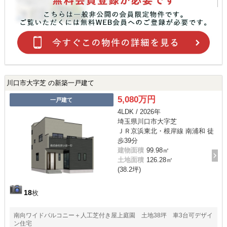
川口市大字芝 の新築一戸建て
5,080万円
一戸建て
4LDK / 2026年
埼玉県川口市大字芝
ＪＲ京浜東北・根岸線 南浦和 徒
歩39分
建物面積
99.98㎡
土地面積
126.28㎡
(38.2坪)
18
枚
南向ワイドバルコニー＋人工芝付き屋上庭園 土地38坪 車3台可デザイ
ン住宅