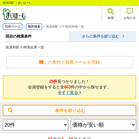
南浦和駅 ｜まいほーむ
検索
お知らせ
TOPページ
物件検索
南浦和駅 の不動産情報一覧
現在の検索条件
さらに条件を絞り込む
南浦和駅 の検索結果一覧
この条件で新着メールを登録
15件
見つかりました！
会員登録をすると全
663
件の中から探せます。
今すぐ見る
条件を絞り込む