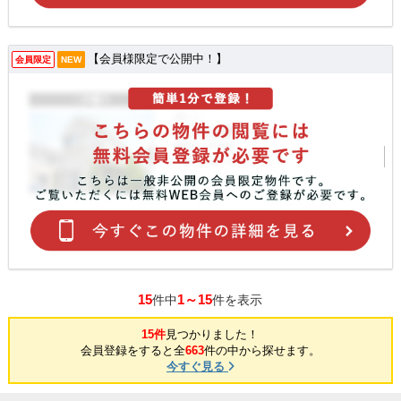
【会員様限定で公開中！】
会員限定
NEW
15
1～15
件中
件を表示
15件
見つかりました！
会員登録をすると全
663
件の中から探せます。
今すぐ見る