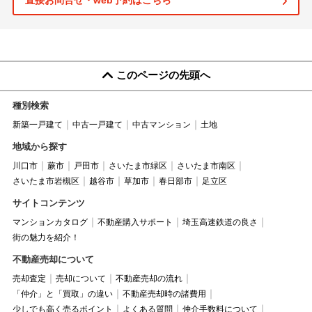
直接お問合せ・web予約はこちら
このページの先頭へ
種別検索
新築一戸建て
中古一戸建て
中古マンション
土地
地域から探す
川口市
蕨市
戸田市
さいたま市緑区
さいたま市南区
さいたま市岩槻区
越谷市
草加市
春日部市
足立区
サイトコンテンツ
マンションカタログ
不動産購入サポート
埼玉高速鉄道の良さ
街の魅力を紹介！
不動産売却について
売却査定
売却について
不動産売却の流れ
「仲介」と「買取」の違い
不動産売却時の諸費用
少しでも高く売るポイント
よくある質問
仲介手数料について