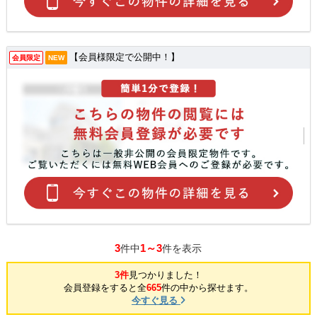
【会員様限定で公開中！】
会員限定
NEW
3
1～3
件中
件を表示
3件
見つかりました！
会員登録をすると全
665
件の中から探せます。
今すぐ見る