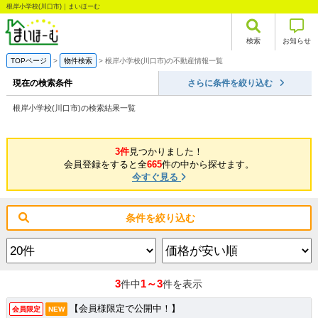
根岸小学校(川口市)｜まいほーむ
検索
お知らせ
TOPページ
物件検索
根岸小学校(川口市)の不動産情報一覧
現在の検索条件
さらに条件を絞り込む
根岸小学校(川口市)の検索結果一覧
3件
見つかりました！
会員登録をすると全
665
件の中から探せます。
今すぐ見る
条件を絞り込む
3
1～3
件中
件を表示
【会員様限定で公開中！】
会員限定
NEW