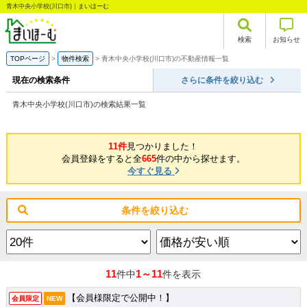
青木中央小学校(川口市)｜まいほーむ
検索
お知らせ
TOPページ
物件検索
青木中央小学校(川口市)の不動産情報一覧
現在の検索条件
さらに条件を絞り込む
青木中央小学校(川口市)の検索結果一覧
11件
見つかりました！
会員登録をすると全
665
件の中から探せます。
今すぐ見る
条件を絞り込む
11
1～11
件中
件を表示
【会員様限定で公開中！】
会員限定
NEW