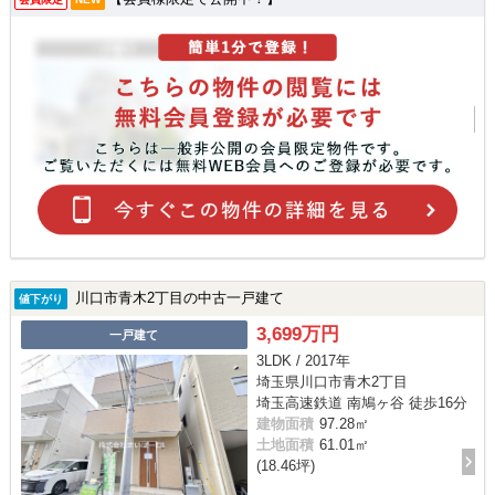
川口市青木2丁目の中古一戸建て
値下がり
3,699万円
一戸建て
3LDK / 2017年
埼玉県川口市青木2丁目
埼玉高速鉄道 南鳩ヶ谷 徒歩16分
建物面積
97.28㎡
土地面積
61.01㎡
(18.46坪)