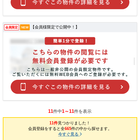
【会員様限定で公開中！】
会員限定
NEW
11
1～11
件中
件を表示
11件
見つかりました！
会員登録をすると全
665
件の中から探せます。
今すぐ見る