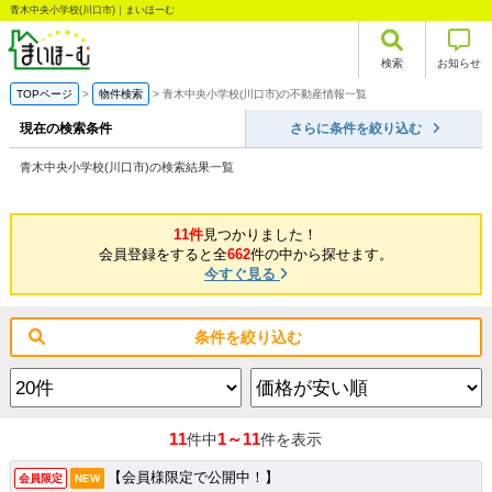
青木中央小学校(川口市)｜まいほーむ
検索
お知らせ
TOPページ
物件検索
青木中央小学校(川口市)の不動産情報一覧
現在の検索条件
さらに条件を絞り込む
青木中央小学校(川口市)の検索結果一覧
11件
見つかりました！
会員登録をすると全
662
件の中から探せます。
今すぐ見る
条件を絞り込む
11
1～11
件中
件を表示
【会員様限定で公開中！】
会員限定
NEW