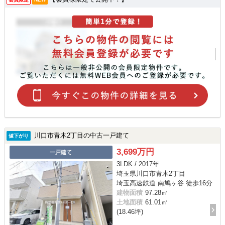
川口市青木2丁目の中古一戸建て
値下がり
3,699万円
一戸建て
3LDK / 2017年
埼玉県川口市青木2丁目
埼玉高速鉄道 南鳩ヶ谷 徒歩16分
建物面積
97.28㎡
土地面積
61.01㎡
(18.46坪)