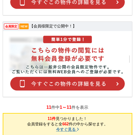
【会員様限定で公開中！】
会員限定
NEW
11
1～11
件中
件を表示
11件
見つかりました！
会員登録をすると全
662
件の中から探せます。
今すぐ見る