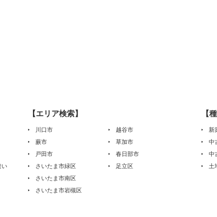
【エリア検索】
【種
川口市
越谷市
新
蕨市
草加市
中
戸田市
春日部市
中
違い
さいたま市緑区
足立区
土
さいたま市南区
さいたま市岩槻区
は