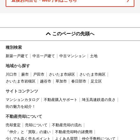
直接お問合せ・web予約はこちら
このページの先頭へ
種別検索
新築一戸建て
中古一戸建て
中古マンション
土地
地域から探す
川口市
蕨市
戸田市
さいたま市緑区
さいたま市南区
さいたま市岩槻区
越谷市
草加市
春日部市
足立区
サイトコンテンツ
マンションカタログ
不動産購入サポート
埼玉高速鉄道の良さ
街の魅力を紹介！
不動産売却について
売却査定
売却について
不動産売却の流れ
「仲介」と「買取」の違い
不動産売却時の諸費用
少しでも高く売るポイント
よくある質問
仲介手数料について