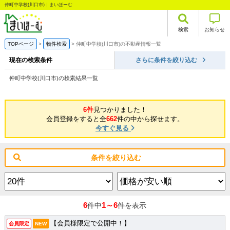
仲町中学校(川口市)｜まいほーむ
検索
お知らせ
TOPページ
物件検索
仲町中学校(川口市)の不動産情報一覧
現在の検索条件
さらに条件を絞り込む
仲町中学校(川口市)の検索結果一覧
6件
見つかりました！
会員登録をすると全
662
件の中から探せます。
今すぐ見る
条件を絞り込む
6
1～6
件中
件を表示
【会員様限定で公開中！】
会員限定
NEW