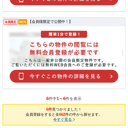
【会員様限定で公開中！】
会員限定
NEW
6
1～6
件中
件を表示
6件
見つかりました！
会員登録をすると全
662
件の中から探せます。
今すぐ見る