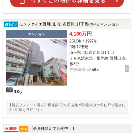
モンファイエ西川口|川口市西川口1丁目の中古マンション
値下がり
4,180万円
マンション
2SLDK / 1997年
9階/12階建
埼玉県川口市西川口1丁目
ＪＲ京浜東北・根岸線 西川口 徒
歩3分
専有面積
59.58㎡
13
枚
【新規リフォーム済み】駅徒歩3分の好立地♪9階南向きの角住戸で陽当た
り・眺望も良好です♪
【会員様限定で公開中！】
会員限定
NEW