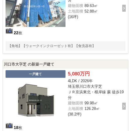
分
建物面積
89.63㎡
土地面積
52.88㎡
(16坪)
22
枚
【角地】【ウォークインクローゼット有】【食洗器有】
川口市大字芝 の新築一戸建て
5,080万円
一戸建て
4LDK / 2026年
埼玉県川口市大字芝
ＪＲ京浜東北・根岸線 蕨 徒歩19
分
建物面積
99.98㎡
土地面積
126.28㎡
(38.2坪)
18
枚