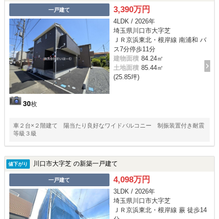
3,390万円
一戸建て
4LDK / 2026年
埼玉県川口市大字芝
ＪＲ京浜東北・根岸線 南浦和 バ
ス7分停歩11分
建物面積
84.24㎡
土地面積
85.44㎡
(25.85坪)
30
枚
車２台×２階建て 陽当たり良好なワイドバルコニー 制振装置付き耐震
等級３級
川口市大字芝 の新築一戸建て
値下がり
4,098万円
一戸建て
3LDK / 2026年
埼玉県川口市大字芝
ＪＲ京浜東北・根岸線 蕨 徒歩14