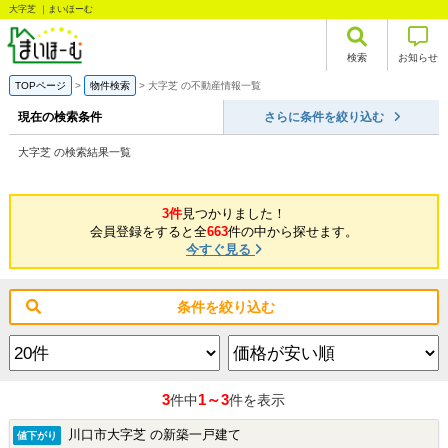
大字芝 ｜まいほーむ
検索
お知らせ
TOPページ
物件検索
大字芝 の不動産情報一覧
現在の検索条件
さらに条件を絞り込む
大字芝 の検索結果一覧
3件
見つかりました！
会員登録をすると全
663
件の中から探せます。
今すぐ見る
条件を絞り込む
3
1～3
件中
件を表示
川口市大字芝 の新築一戸建て
値下がり