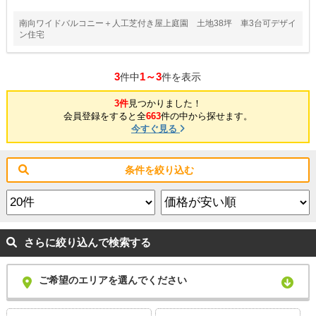
南向ワイドバルコニー＋人工芝付き屋上庭園 土地38坪 車3台可デザイ
ン住宅
3
1～3
件中
件を表示
3件
見つかりました！
会員登録をすると全
663
件の中から探せます。
今すぐ見る
条件を絞り込む
さらに絞り込んで検索する
ご希望のエリアを選んでください