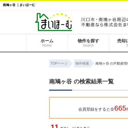
南鳩ヶ谷 ｜まいほーむ
ホーム
物件を探す
売却
Home
Search
TOPページ
物件検索
南鳩ヶ谷 の不動産情
南鳩ヶ谷 の検索結果一覧
665
会員登録をすると全
11