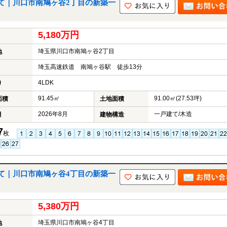
て｜川口市南鳩ヶ谷2丁目の新築一
5,180万円
埼玉県川口市南鳩ヶ谷2丁目
地
埼玉高速鉄道 南鳩ヶ谷駅 徒歩13分
4LDK
り
91.45㎡
91.00㎡(27.53坪)
面積
土地面積
2026年8月
一戸建て/木造
月
建物構造
7
枚
て｜川口市南鳩ヶ谷4丁目の新築一
5,380万円
埼玉県川口市南鳩ヶ谷4丁目
地