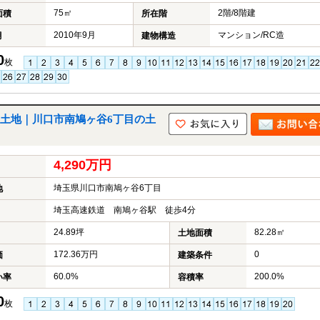
75㎡
2階/8階建
面積
所在階
2010年9月
マンション/RC造
月
建物構造
0
枚
土地｜川口市南鳩ヶ谷6丁目の土
4,290万円
埼玉県川口市南鳩ヶ谷6丁目
地
埼玉高速鉄道 南鳩ヶ谷駅 徒歩4分
24.89坪
82.28㎡
土地面積
172.36万円
0
価
建築条件
60.0%
200.0%
い率
容積率
0
枚