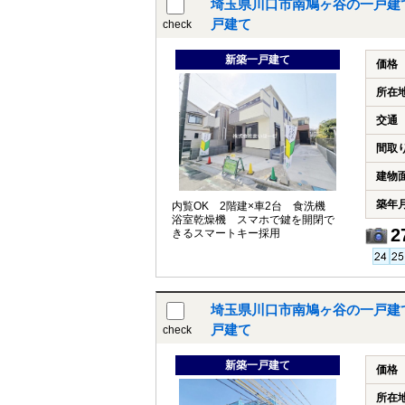
埼玉県川口市南鳩ヶ谷の一戸建
戸建て
check
新築一戸建て
価格
所在
交通
間取
建物
築年
内覧OK 2階建×車2台 食洗機
浴室乾燥機 スマホで鍵を開閉で
2
きるスマートキー採用
埼玉県川口市南鳩ヶ谷の一戸建
戸建て
check
新築一戸建て
価格
所在