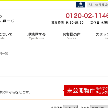
物件検索
について
現地見学会
お客様の声
スタッ
Sale
Openhouse
Voices
Sta
報一覧
件の中から探せます。
表示件数
並び順