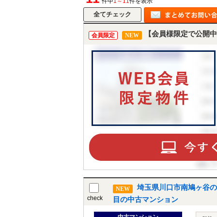
件中
1～11
件を表示
【会員様限定で公開中
会員限定
NEW
埼玉県川口市南鳩ヶ谷の
NEW
check
目の中古マンション