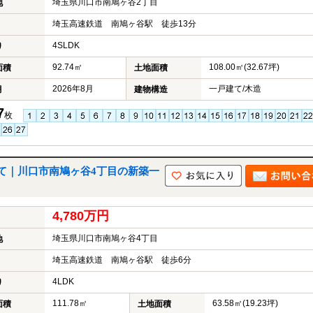
埼玉県川口市南鳩ヶ谷2丁目
地
埼玉高速鉄道 南鳩ヶ谷駅 徒歩13分
4SLDK
り
92.74㎡
108.00㎡(32.67坪)
面積
土地面積
2026年8月
一戸建て/木造
月
建物構造
7
枚
て｜川口市南鳩ヶ谷4丁目の新築一
4,780万円
埼玉県川口市南鳩ヶ谷4丁目
地
埼玉高速鉄道 南鳩ヶ谷駅 徒歩6分
4LDK
り
111.78㎡
63.58㎡(19.23坪)
面積
土地面積