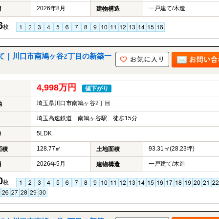
2026年8月
一戸建て/木造
月
建物構造
6
枚
て｜川口市南鳩ヶ谷2丁目の新築一
4,998万円
値下がり
埼玉県川口市南鳩ヶ谷2丁目
地
埼玉高速鉄道 南鳩ヶ谷駅 徒歩15分
5LDK
り
128.77㎡
93.31㎡(28.23坪)
面積
土地面積
2026年5月
一戸建て/木造
月
建物構造
0
枚