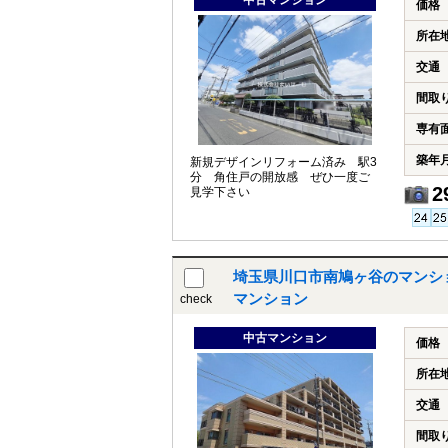
中古マンション
価格
所在
交通
間取
専有
築年
新規デザインリフォーム済み 駅3
分 角住戸の開放感 ぜひ一度ご
2
見学下さい
埼玉県川口市南鳩ヶ谷のマンシ
マンション
check
中古マンション
価格
所在
交通
間取