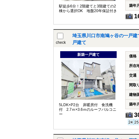
築年
駅徒歩6分！2階建てと3階建ての2
棟から選択OK 地盤20年保証付き
1
埼玉県川口市南鳩ヶ谷の一戸建
戸建て
check
新築一戸建て
価格
所在
交通
間取
建物
築年
5LDK×P2台 床暖房付 食洗機
付 2.7ｍ×3.6ｍのルーフバルコニ
3
ー