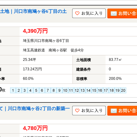
土地｜川口市南鳩ヶ谷6丁目の土
4,390万円
埼玉県川口市南鳩ヶ谷6丁目
地
埼玉高速鉄道 南鳩ヶ谷駅 徒歩4分
25.34坪
83.77㎡
土地面積
173.24万円
0
価
建築条件
60.0%
200.0%
い率
容積率
0
枚
て｜川口市南鳩ヶ谷2丁目の新築一
4,780万円