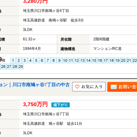
3,280万円
埼玉県川口市南鳩ヶ谷4丁目
地
埼玉高速鉄道 南鳩ヶ谷駅 徒歩3分
3LDK
り
61.32㎡
2階/6階建
面積
所在階
1994年4月
マンション/RC造
月
建物構造
9
枚
ョン｜川口市南鳩ヶ谷7丁目の中古
3,750万円
値下がり
埼玉県川口市南鳩ヶ谷7丁目
地
埼玉高速鉄道 鳩ヶ谷駅 徒歩11分
3LDK
り