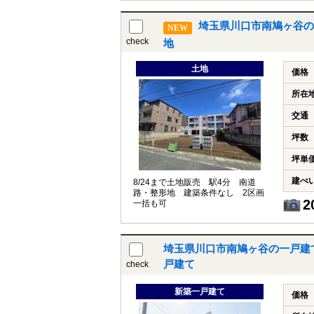
埼玉県川口市南鳩ヶ谷の
NEW
check
地
土地
価格
所在
交通
坪数
坪単
建ぺ
8/24まで土地販売 駅4分 南道
路・整形地 建築条件なし 2区画
2
一括も可
埼玉県川口市南鳩ヶ谷の一戸建
戸建て
check
新築一戸建て
価格