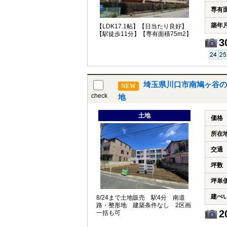
専有
築年
【LDK17.1帖】【日当たり良好】
【駅徒歩11分】【専有面積75m2】
3
埼玉県川口市南鳩ヶ谷の
NEW
check
地
土地
価格
所在
交通
坪数
坪単
建ぺ
8/24まで土地販売 駅4分 南道
路・整形地 建築条件なし 2区画
2
一括も可