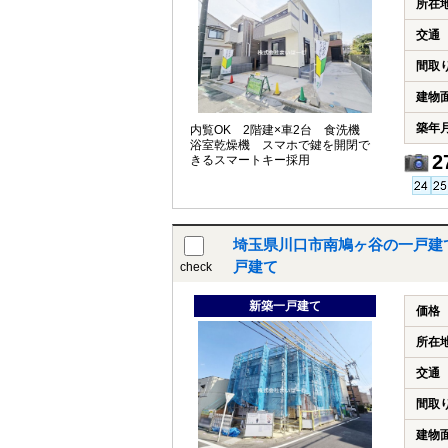
所在
交通
間取
建物
築年
内覧OK 2階建×車2台 食洗機
浴室乾燥機 スマホで鍵を開閉で
2
きるスマートキー採用
埼玉県川口市南鳩ヶ谷の一戸建
戸建て
check
新築一戸建て
価格
所在
交通
間取
建物