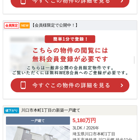
【会員様限定で公開中！】
会員限定
NEW
川口市本町1丁目の新築一戸建て
値下がり
5,180万円
一戸建て
3LDK / 2026年
埼玉県川口市本町1丁目
埼玉高速鉄道 川口元郷 徒歩11分