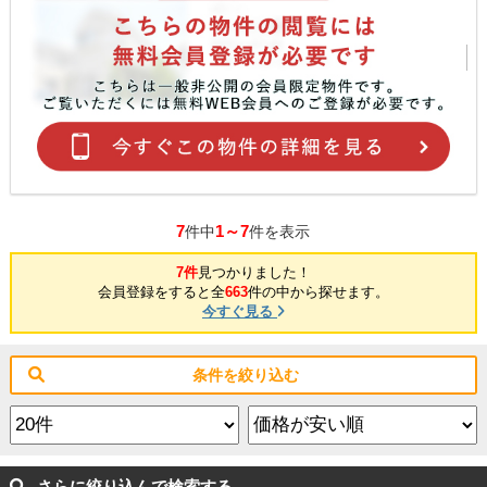
7
1～7
件中
件を表示
7件
見つかりました！
会員登録をすると全
663
件の中から探せます。
今すぐ見る
条件を絞り込む
さらに絞り込んで検索する