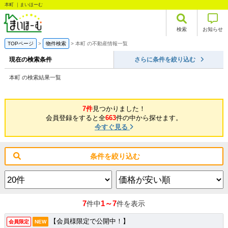
本町 ｜まいほーむ
検索
お知らせ
TOPページ
物件検索
本町 の不動産情報一覧
現在の検索条件
さらに条件を絞り込む
本町 の検索結果一覧
7件
見つかりました！
会員登録をすると全
663
件の中から探せます。
今すぐ見る
条件を絞り込む
7
1～7
件中
件を表示
【会員様限定で公開中！】
会員限定
NEW