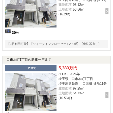
建物面積
98.12㎡
土地面積
53.56㎡
(16.2坪)
30
枚
【2駅利用可能】【ウォークインクローゼット2ヵ所】【食洗器有り】
川口市本町1丁目の新築一戸建て
5,380万円
一戸建て
3LDK / 2026年
埼玉県川口市本町1丁目
埼玉高速鉄道 川口元郷 徒歩11分
建物面積
97.25㎡
土地面積
54.73㎡
(16.56坪)