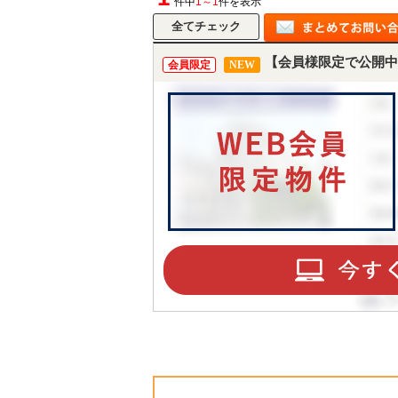
件中
1～1
件を表示
【会員様限定で公開中
会員限定
NEW