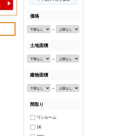
価格
～
土地面積
～
建物面積
～
間取り
ワンルーム
1K