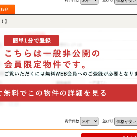
！】
表示件数
並び順