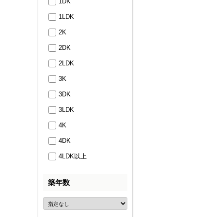
1DK
1LDK
2K
2DK
2LDK
3K
3DK
3LDK
4K
4DK
4LDK以上
築年数