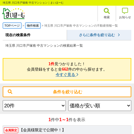
埼玉県 川口市戸塚南 中古マンション｜まいほーむ
検索
お知らせ
TOPページ
物件検索
埼玉県 川口市戸塚南 中古マンションの不動産情報一覧
現在の検索条件
さらに条件を絞り込む
埼玉県 川口市戸塚南 中古マンションの検索結果一覧
1件
見つかりました！
会員登録をすると全
662
件の中から探せます。
今すぐ見る
条件を絞り込む
1
1～1
件中
件を表示
【会員様限定で公開中！】
会員限定