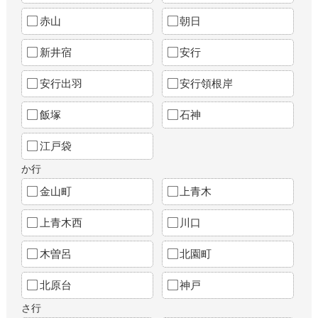
赤山
朝日
新井宿
安行
安行出羽
安行領根岸
飯塚
石神
江戸袋
か行
金山町
上青木
上青木西
川口
木曽呂
北園町
北原台
神戸
さ行