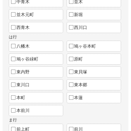
中青木
並木
並木元町
新堀
西青木
西川口
は行
八幡木
鳩ヶ谷本町
鳩ヶ谷緑町
原町
東内野
東貝塚
東川口
東本郷
本町
本蓮
本前川
ま行
前上町
前川