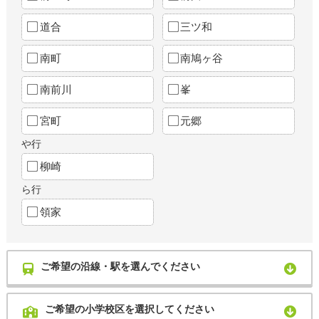
道合
三ツ和
南町
南鳩ヶ谷
南前川
峯
宮町
元郷
や行
柳崎
ら行
領家
ご希望の沿線・駅を選んでください
ご希望の小学校区を選択してください