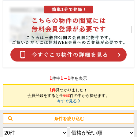
1
1～1
件中
件を表示
1件
見つかりました！
会員登録をすると全
662
件の中から探せます。
今すぐ見る
条件を絞り込む