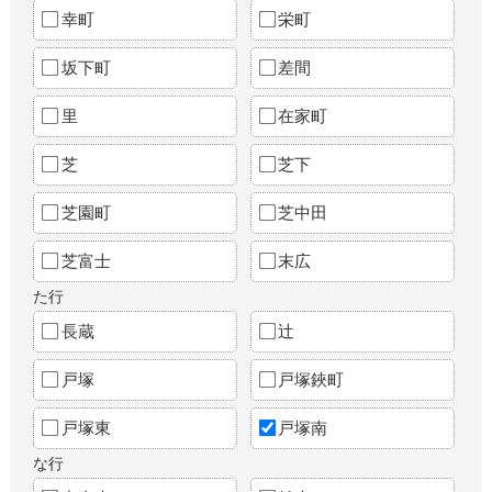
幸町
栄町
坂下町
差間
里
在家町
芝
芝下
芝園町
芝中田
芝富士
末広
た行
長蔵
辻
戸塚
戸塚鋏町
戸塚東
戸塚南
な行