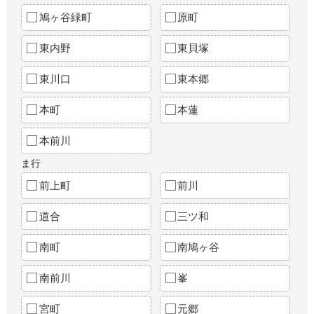
鳩ヶ谷緑町
原町
東内野
東貝塚
東川口
東本郷
本町
本蓮
本前川
ま行
前上町
前川
道合
三ツ和
南町
南鳩ヶ谷
南前川
峯
宮町
元郷