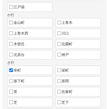
江戸袋
か行
金山町
上青木
上青木西
川口
木曽呂
北園町
北原台
神戸
さ行
幸町
栄町
坂下町
差間
里
在家町
芝
芝下