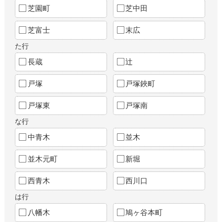
芝園町
芝中田
芝富士
末広
た行
長蔵
辻
戸塚
戸塚鋏町
戸塚東
戸塚南
な行
中青木
並木
並木元町
新堀
西青木
西川口
は行
八幡木
鳩ヶ谷本町