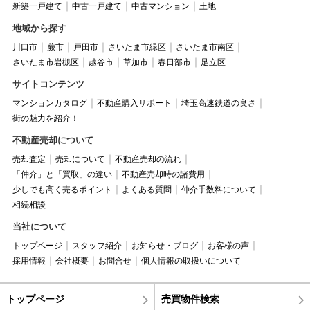
新築一戸建て
中古一戸建て
中古マンション
土地
地域から探す
川口市
蕨市
戸田市
さいたま市緑区
さいたま市南区
さいたま市岩槻区
越谷市
草加市
春日部市
足立区
サイトコンテンツ
マンションカタログ
不動産購入サポート
埼玉高速鉄道の良さ
街の魅力を紹介！
不動産売却について
売却査定
売却について
不動産売却の流れ
「仲介」と「買取」の違い
不動産売却時の諸費用
少しでも高く売るポイント
よくある質問
仲介手数料について
相続相談
当社について
トップページ
スタッフ紹介
お知らせ・ブログ
お客様の声
採用情報
会社概要
お問合せ
個人情報の取扱いについて
トップページ
売買物件検索