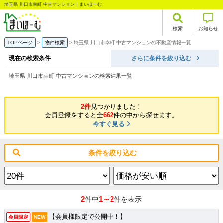
埼玉県 川口市幸町 中古マンション｜まいほーむ
検索
お知らせ
TOPページ
物件検索
埼玉県 川口市幸町 中古マンションの不動産情報一覧
現在の検索条件
さらに条件を絞り込む
埼玉県 川口市幸町 中古マンションの検索結果一覧
2件
見つかりました！
会員登録をすると全
662
件の中から探せます。
今すぐ見る
条件を絞り込む
2
1～2
件中
件を表示
【会員様限定で公開中！】
会員限定
NEW